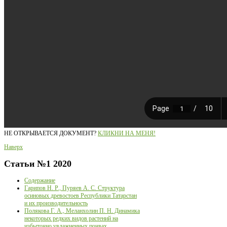
НЕ ОТКРЫВАЕТСЯ ДОКУМЕНТ?
КЛИКНИ НА МЕНЯ!
Наверх
Статьи
№1 2020
Содержание
Гарипов Н. Р., Пуряев А. С. Структура
осиновых древостоев Республики Татарстан
и их производительность
Полякова Г. А., Меланхолин П. Н. Динамика
некоторых редких видов растений на
избыточно увлажненных почвах