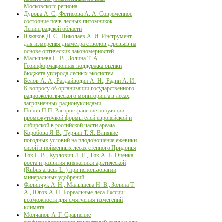
Московского региона
Дурова А. С., Фетисова А. А. Современное
состояние почв лесных питомников
Ленинградской области
Южаков Д. С., Николаев А. И. Инструмент
для измерения диаметра стволов деревьев на
основе оптических закономерностей
Малышева Н. В., Золина Т. А.
Геоинформационная поддержка оценки
бюджета углерода лесных экосистем
Белов А. А., Раздайводин А. Н., Радин А. И.
К вопросу об организации государственного
радиоэкологического мониторинга в лесах,
загрязненных радионуклидами
Попов П.П. Распространение популяции
промежуточной формы елей европейской и
сибирской в российской части ареала
Коробова Я. В., Турчин Т. Я. Влияние
погодных условий на плодоношение ежевики
сизой в пойменных лесах степного Придонья
Тяк Г. В., Курлович Л. Е., Тяк А. В. Оценка
роста и развития княженики арктической
(Rubus articus L .) при использовании
минеральных удобрений
Филипчук А. Н., Малышева Н. В., Золина Т.
А., Югов А. Н. Бореальные леса России:
возможности для смягчения изменений
климата
Молчанов А. Г. Сравнение
экофизиологических показателей сосны и ели