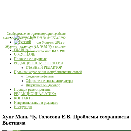
Свидетельство о регистрации средств
массовой информации ЭЛ № ФС77-49292
от 6 апреля 2012 г.
Журнал включен (18.10.2016) в список
ГЛАВНАЯ
изданий, рекомендуемых ВАК РФ.
О ЖУРНАЛЕ
Положение о журнале
РЕДАКЦИОННАЯ КОЛЛЕГИЯ
ГЛАВНЫЙ РЕДАКТОР
Правила направления и опубликования статей
Создание реферата
Оформление списка литературы
Лицензионный договор
Порядок рецензирования
РЕДАКЦИОННАЯ ЭТИКА
КОНТАКТЫ
Направить статью в редакцию
Инструкция
Хунг Мань Чу, Голосова Е.В. Проблемы сохранности 
Вьетнама