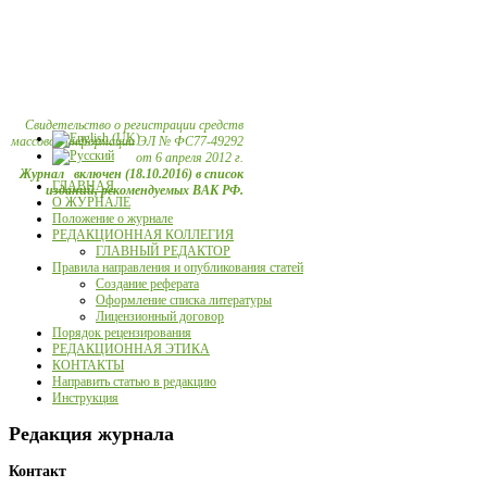
Свидетельство о регистрации средств
массовой информации ЭЛ № ФС77-49292
от 6 апреля 2012 г.
Журнал включен (18.10.2016) в список
ГЛАВНАЯ
изданий, рекомендуемых ВАК РФ.
О ЖУРНАЛЕ
Положение о журнале
РЕДАКЦИОННАЯ КОЛЛЕГИЯ
ГЛАВНЫЙ РЕДАКТОР
Правила направления и опубликования статей
Создание реферата
Оформление списка литературы
Лицензионный договор
Порядок рецензирования
РЕДАКЦИОННАЯ ЭТИКА
КОНТАКТЫ
Направить статью в редакцию
Инструкция
Редакция журнала
Контакт