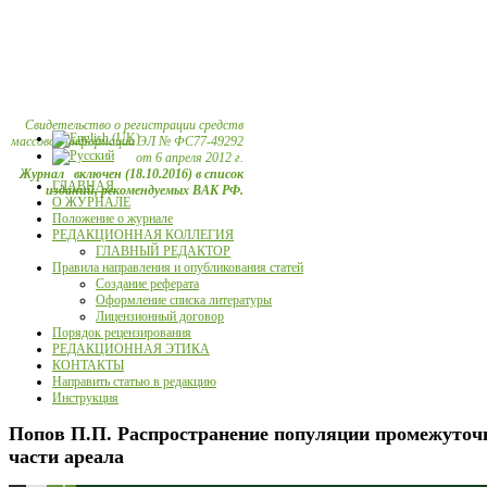
Свидетельство о регистрации средств
массовой информации ЭЛ № ФС77-49292
от 6 апреля 2012 г.
Журнал включен (18.10.2016) в список
ГЛАВНАЯ
изданий, рекомендуемых ВАК РФ.
О ЖУРНАЛЕ
Положение о журнале
РЕДАКЦИОННАЯ КОЛЛЕГИЯ
ГЛАВНЫЙ РЕДАКТОР
Правила направления и опубликования статей
Создание реферата
Оформление списка литературы
Лицензионный договор
Порядок рецензирования
РЕДАКЦИОННАЯ ЭТИКА
КОНТАКТЫ
Направить статью в редакцию
Инструкция
Попов П.П. Распространение популяции промежуточн
части ареала