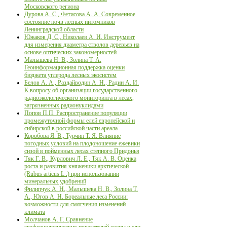
Московского региона
Дурова А. С., Фетисова А. А. Современное
состояние почв лесных питомников
Ленинградской области
Южаков Д. С., Николаев А. И. Инструмент
для измерения диаметра стволов деревьев на
основе оптических закономерностей
Малышева Н. В., Золина Т. А.
Геоинформационная поддержка оценки
бюджета углерода лесных экосистем
Белов А. А., Раздайводин А. Н., Радин А. И.
К вопросу об организации государственного
радиоэкологического мониторинга в лесах,
загрязненных радионуклидами
Попов П.П. Распространение популяции
промежуточной формы елей европейской и
сибирской в российской части ареала
Коробова Я. В., Турчин Т. Я. Влияние
погодных условий на плодоношение ежевики
сизой в пойменных лесах степного Придонья
Тяк Г. В., Курлович Л. Е., Тяк А. В. Оценка
роста и развития княженики арктической
(Rubus articus L .) при использовании
минеральных удобрений
Филипчук А. Н., Малышева Н. В., Золина Т.
А., Югов А. Н. Бореальные леса России:
возможности для смягчения изменений
климата
Молчанов А. Г. Сравнение
экофизиологических показателей сосны и ели