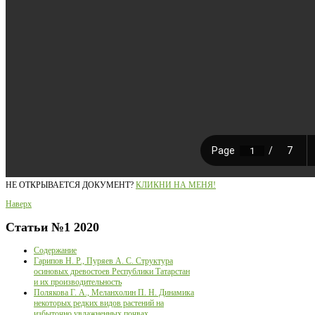
НЕ ОТКРЫВАЕТСЯ ДОКУМЕНТ?
КЛИКНИ НА МЕНЯ!
Наверх
Статьи
№1 2020
Содержание
Гарипов Н. Р., Пуряев А. С. Структура
осиновых древостоев Республики Татарстан
и их производительность
Полякова Г. А., Меланхолин П. Н. Динамика
некоторых редких видов растений на
избыточно увлажненных почвах