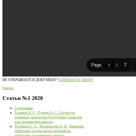
НЕ ОТКРЫВАЕТСЯ ДОКУМЕНТ?
КЛИКНИ НА МЕНЯ!
Наверх
Статьи
№1 2020
Содержание
Гарипов Н. Р., Пуряев А. С. Структура
осиновых древостоев Республики Татарстан
и их производительность
Полякова Г. А., Меланхолин П. Н. Динамика
некоторых редких видов растений на
избыточно увлажненных почвах