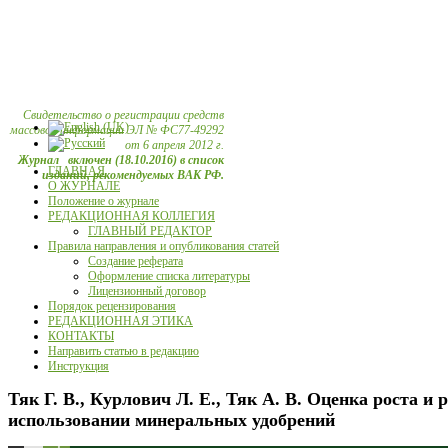
Свидетельство о регистрации средств
массовой информации ЭЛ № ФС77-49292
от 6 апреля 2012 г.
Журнал включен (18.10.2016) в список
ГЛАВНАЯ
изданий, рекомендуемых ВАК РФ.
О ЖУРНАЛЕ
Положение о журнале
РЕДАКЦИОННАЯ КОЛЛЕГИЯ
ГЛАВНЫЙ РЕДАКТОР
Правила направления и опубликования статей
Создание реферата
Оформление списка литературы
Лицензионный договор
Порядок рецензирования
РЕДАКЦИОННАЯ ЭТИКА
КОНТАКТЫ
Направить статью в редакцию
Инструкция
Тяк Г. В., Курлович Л. Е., Тяк А. В. Оценка роста и 
использовании минеральных удобрений