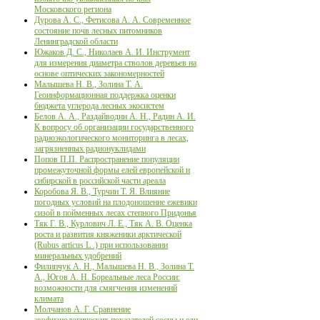
Московского региона
Дурова А. С., Фетисова А. А. Современное
состояние почв лесных питомников
Ленинградской области
Южаков Д. С., Николаев А. И. Инструмент
для измерения диаметра стволов деревьев на
основе оптических закономерностей
Малышева Н. В., Золина Т. А.
Геоинформационная поддержка оценки
бюджета углерода лесных экосистем
Белов А. А., Раздайводин А. Н., Радин А. И.
К вопросу об организации государственного
радиоэкологического мониторинга в лесах,
загрязненных радионуклидами
Попов П.П. Распространение популяции
промежуточной формы елей европейской и
сибирской в российской части ареала
Коробова Я. В., Турчин Т. Я. Влияние
погодных условий на плодоношение ежевики
сизой в пойменных лесах степного Придонья
Тяк Г. В., Курлович Л. Е., Тяк А. В. Оценка
роста и развития княженики арктической
(Rubus articus L .) при использовании
минеральных удобрений
Филипчук А. Н., Малышева Н. В., Золина Т.
А., Югов А. Н. Бореальные леса России:
возможности для смягчения изменений
климата
Молчанов А. Г. Сравнение
экофизиологических показателей сосны и ели