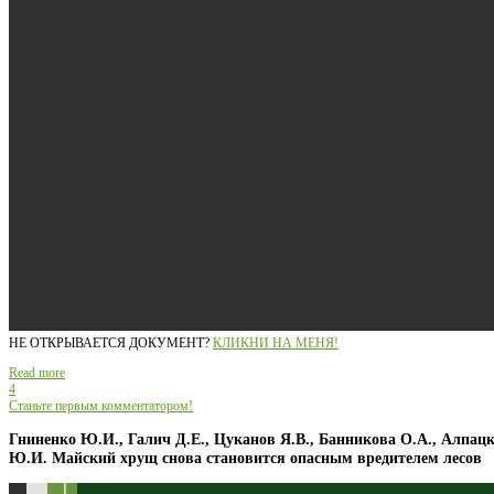
НЕ ОТКРЫВАЕТСЯ ДОКУМЕНТ?
КЛИКНИ НА МЕНЯ!
Read more
4
Станьте первым комментатором!
Гниненко Ю.И., Галич Д.Е., Цуканов Я.В., Банникова О.А., Алпац
Ю.И. Майский хрущ снова становится опасным вредителем лесов