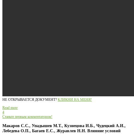
НЕ ОТКРЫВАЕТСЯ ДОКУМЕНТ?
КЛИКНИ НА МЕНЯ!
Read more
4
Станьте первым комментатором!
Макаров С.С., Упадышев М.Т., Кузнецова И.Б., Чудецкий А.И.,
Лебедева О.П., Багаев Е.С., Журавлев Н.Н. Влияние условий