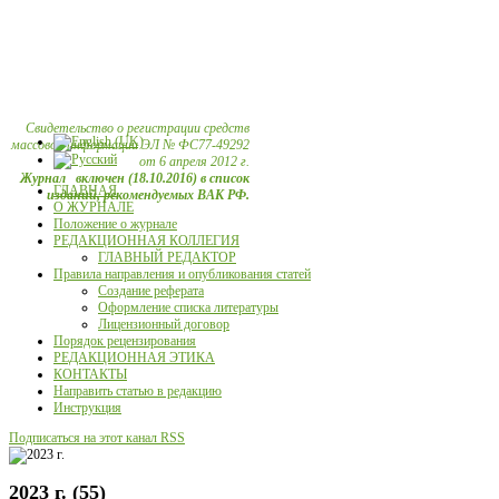
Свидетельство о регистрации средств
массовой информации ЭЛ № ФС77-49292
от 6 апреля 2012 г.
Журнал включен (18.10.2016) в список
ГЛАВНАЯ
изданий, рекомендуемых ВАК РФ.
О ЖУРНАЛЕ
Положение о журнале
РЕДАКЦИОННАЯ КОЛЛЕГИЯ
ГЛАВНЫЙ РЕДАКТОР
Правила направления и опубликования статей
Создание реферата
Оформление списка литературы
Лицензионный договор
Порядок рецензирования
РЕДАКЦИОННАЯ ЭТИКА
КОНТАКТЫ
Направить статью в редакцию
Инструкция
Подписаться на этот канал RSS
2023 г. (55)