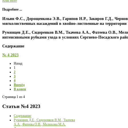
Read more
Подробнее ...
Ильин Ф.С., Дорощенкова Э.В., Гарипов Н.Р., Закиров Г.Д., Чер
мягколиственных насаждений в хвойно-лиственные на территории 
Румянцев Д.Е., Сидоренков В.М., Ткачева А.А., Фатеева О.В., Мел
интенсивными рубками ухода в условиях Сергиево-Посадского рай
Содержание
№ 4 2023
Назад
1
2
3
4
Вперёд
В конец
Страница 1 из 4
Статьи
№4 2023
Содержание
Румянцев Д.Е., Сидоренков В.М., Ткачева
А.А., Фатеева О.В., Мелихова М.А.