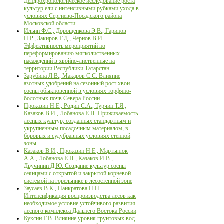
Дендрохронологическое исследование роста
культур ели с интенсивными рубками ухода в
условиях Сергиево-Посадского района
Московской области
Ильин Ф.С., Дорощенкова Э.В., Гарипов
Н.Р., Закиров Г.Д., Чернов В.И.
Эффективность мероприятий по
переформированию мягколиственных
насаждений в хвойно-лиственные на
территории Республики Татарстан
Зарубина Л.В., Макаров С.С. Влияние
азотных удобрений на сезонный рост хвои
сосны обыкновенной в условиях торфяно-
болотных почв Севера России
Проказин Н.Е., Родин С.А., Турчин Т.Я.,
Казаков В.И., Лобанова Е.Н. Приживаемость
лесных культур, созданных стандартным и
укрупненным посадочным материалом, в
боровых и судубравных условиях степной
зоны
Казаков В.И., Проказин Н.Е., Мартынюк
А.А., Лобанова Е.Н., Казаков И.В.,
Дручинин Д.Ю. Создание культур сосны
сеянцами с открытой и закрытой корневой
системой на горельнике в лесостепной зоне
Заусаев В.К., Панкратова Н.Н.
Интенсификация воспроизводства лесов как
необходимое условие устойчивого развития
лесного комплекса Дальнего Востока России
Куксин Г.В. Влияние уровня грунтовых вод