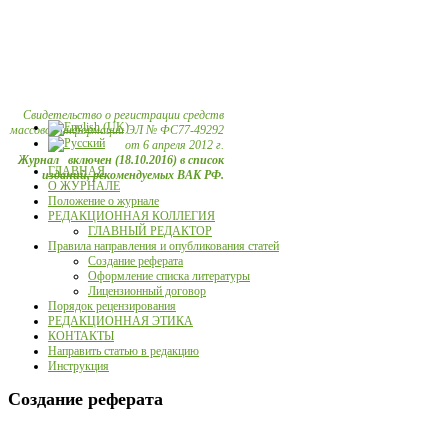
Свидетельство о регистрации средств
массовой информации ЭЛ № ФС77-49292
от 6 апреля 2012 г.
Журнал включен (18.10.2016) в список
ГЛАВНАЯ
изданий, рекомендуемых ВАК РФ.
О ЖУРНАЛЕ
Положение о журнале
РЕДАКЦИОННАЯ КОЛЛЕГИЯ
ГЛАВНЫЙ РЕДАКТОР
Правила направления и опубликования статей
Создание реферата
Оформление списка литературы
Лицензионный договор
Порядок рецензирования
РЕДАКЦИОННАЯ ЭТИКА
КОНТАКТЫ
Направить статью в редакцию
Инструкция
Создание реферата