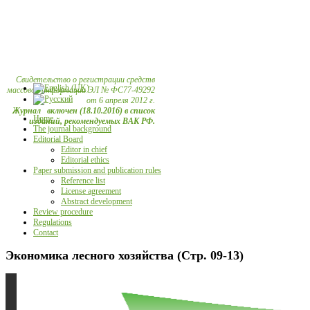
Свидетельство о регистрации средств
массовой информации ЭЛ № ФС77-49292
от 6 апреля 2012 г.
Журнал включен (18.10.2016) в список
Home
изданий, рекомендуемых ВАК РФ.
The journal background
Editorial Board
Editor in chief
Editorial ethics
Paper submission and publication rules
Reference list
License agreement
Abstract development
Review procedure
Regulations
Contact
Экономика лесного хозяйства (Стр. 09-13)