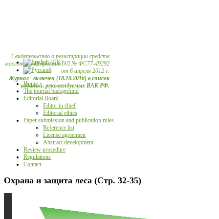
Свидетельство о регистрации средств
массовой информации ЭЛ № ФС77-49292
от 6 апреля 2012 г.
Журнал включен (18.10.2016) в список
Home
изданий, рекомендуемых ВАК РФ.
The journal background
Editorial Board
Editor in chief
Editorial ethics
Paper submission and publication rules
Reference list
License agreement
Abstract development
Review procedure
Regulations
Contact
Охрана и защита леса (Стр. 32-35)