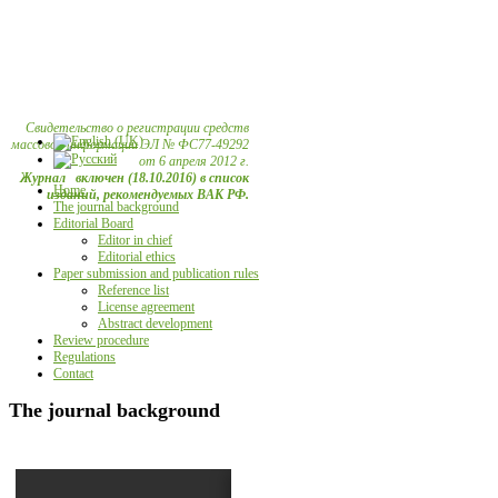
Свидетельство о регистрации средств
массовой информации ЭЛ № ФС77-49292
от 6 апреля 2012 г.
Журнал включен (18.10.2016) в список
Home
изданий, рекомендуемых ВАК РФ.
The journal background
Editorial Board
Editor in chief
Editorial ethics
Paper submission and publication rules
Reference list
License agreement
Abstract development
Review procedure
Regulations
Contact
The journal background