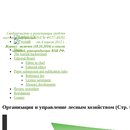
Свидетельство о регистрации средств
массовой информации ЭЛ № ФС77-49292
от 6 апреля 2012 г.
Журнал включен (18.10.2016) в список
Home
изданий, рекомендуемых ВАК РФ.
The journal background
Editorial Board
Editor in chief
Editorial ethics
Paper submission and publication rules
Reference list
License agreement
Abstract development
Review procedure
Regulations
Contact
Организация и управление лесным хозяйством (Стр. 