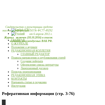
Свидетельство о регистрации средств
массовой информации ЭЛ № ФС77-49292
от 6 апреля 2012 г.
Журнал включен (18.10.2016) в список
ГЛАВНАЯ
изданий, рекомендуемых ВАК РФ.
О ЖУРНАЛЕ
Положение о журнале
РЕДАКЦИОННАЯ КОЛЛЕГИЯ
ГЛАВНЫЙ РЕДАКТОР
Правила направления и опубликования статей
Создание реферата
Оформление списка литературы
Лицензионный договор
Порядок рецензирования
РЕДАКЦИОННАЯ ЭТИКА
КОНТАКТЫ
Направить статью в редакцию
Инструкция
Реферативная информация (стр. 3-76)