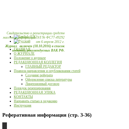
Свидетельство о регистрации средств
массовой информации ЭЛ № ФС77-49292
от 6 апреля 2012 г.
Журнал включен (18.10.2016) в список
ГЛАВНАЯ
изданий, рекомендуемых ВАК РФ.
О ЖУРНАЛЕ
Положение о журнале
РЕДАКЦИОННАЯ КОЛЛЕГИЯ
ГЛАВНЫЙ РЕДАКТОР
Правила направления и опубликования статей
Создание реферата
Оформление списка литературы
Лицензионный договор
Порядок рецензирования
РЕДАКЦИОННАЯ ЭТИКА
КОНТАКТЫ
Направить статью в редакцию
Инструкция
Реферативная информация (стр. 3-36)