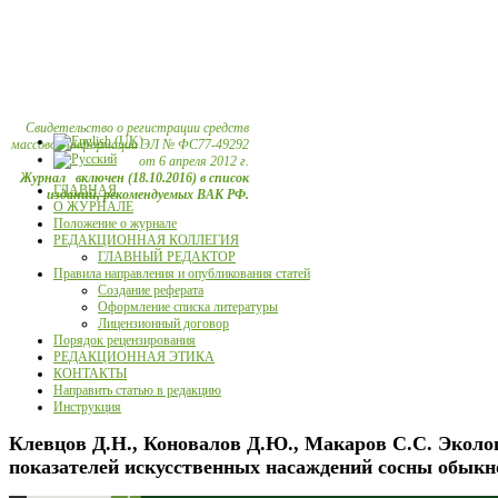
Свидетельство о регистрации средств
массовой информации ЭЛ № ФС77-49292
от 6 апреля 2012 г.
Журнал включен (18.10.2016) в список
ГЛАВНАЯ
изданий, рекомендуемых ВАК РФ.
О ЖУРНАЛЕ
Положение о журнале
РЕДАКЦИОННАЯ КОЛЛЕГИЯ
ГЛАВНЫЙ РЕДАКТОР
Правила направления и опубликования статей
Создание реферата
Оформление списка литературы
Лицензионный договор
Порядок рецензирования
РЕДАКЦИОННАЯ ЭТИКА
КОНТАКТЫ
Направить статью в редакцию
Инструкция
Клевцов Д.Н., Коновалов Д.Ю., Макаров С.С. Эколо
показателей искусственных насаждений сосны обыкн