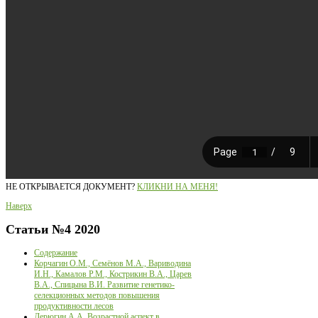
НЕ ОТКРЫВАЕТСЯ ДОКУМЕНТ?
КЛИКНИ НА МЕНЯ!
Наверх
Статьи
№4 2020
Содержание
Корчагин О.М., Семёнов М.А., Вариводина
И.Н., Камалов Р.М., Кострикин В.А., Царев
В.А., Спицына В.И. Развитие генетико-
селекционных методов повышения
продуктивности лесов
Дерюгин А.А. Возрастной аспект в