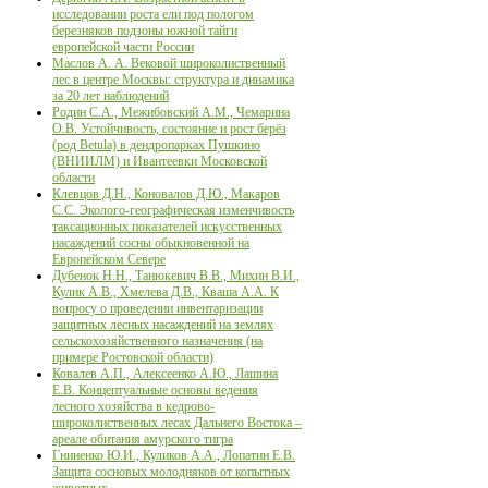
исследовании роста ели под пологом
березняков подзоны южной тайги
европейской части России
Маслов А. А. Вековой широколиственный
лес в центре Москвы: структура и динамика
за 20 лет наблюдений
Родин С.А., Межибовский А.М., Чемарина
О.В. Устойчивость, состояние и рост берёз
(род Betula) в дендропарках Пушкино
(ВНИИЛМ) и Ивантеевки Московской
области
Клевцов Д.Н., Коновалов Д.Ю., Макаров
С.С. Эколого-географическая изменчивость
таксационных показателей искусственных
насаждений сосны обыкновенной на
Европейском Севере
Дубенок Н.Н., Танюкевич В.В., Михин В.И.,
Кулик А.В., Хмелева Д.В., Кваша А.А. К
вопросу о проведении инвентаризации
защитных лесных насаждений на землях
сельскохозяйственного назначения (на
примере Ростовской области)
Ковалев А.П., Алексеенко А.Ю., Лашина
Е.В. Концептуальные основы ведения
лесного хозяйства в кедрово-
широколиственных лесах Дальнего Востока –
ареале обитания амурского тигра
Гниненко Ю.И., Куликов А.А., Лопатин Е.В.
Защита сосновых молодняков от копытных
животных