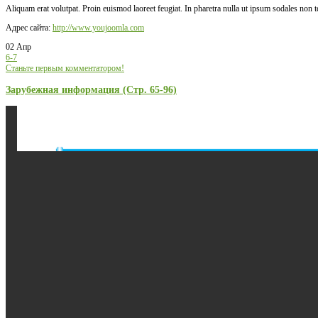
Aliquam erat volutpat. Proin euismod laoreet feugiat. In pharetra nulla ut ipsum sodales non 
Адрес сайта:
http://www.youjoomla.com
02 Апр
6-7
Станьте первым комментатором!
Зарубежная информация (Стр. 65-96)