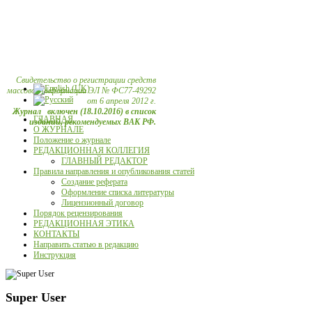
Свидетельство о регистрации средств
массовой информации ЭЛ № ФС77-49292
от 6 апреля 2012 г.
Журнал включен (18.10.2016) в список
ГЛАВНАЯ
изданий, рекомендуемых ВАК РФ.
О ЖУРНАЛЕ
Положение о журнале
РЕДАКЦИОННАЯ КОЛЛЕГИЯ
ГЛАВНЫЙ РЕДАКТОР
Правила направления и опубликования статей
Создание реферата
Оформление списка литературы
Лицензионный договор
Порядок рецензирования
РЕДАКЦИОННАЯ ЭТИКА
КОНТАКТЫ
Направить статью в редакцию
Инструкция
Super User