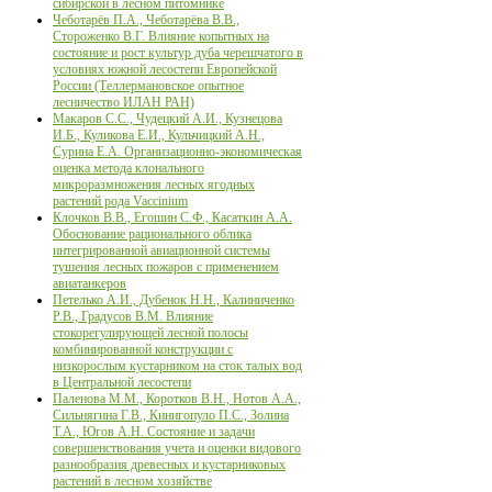
сибирской в лесном питомнике
Чеботарёв П.А., Чеботарёва В.В.,
Стороженко В.Г. Влияние копытных на
состояние и рост культур дуба черешчатого в
условиях южной лесостепи Европейской
России (Теллермановское опытное
лесничество ИЛАН РАН)
Макаров С.С., Чудецкий А.И., Кузнецова
И.Б., Куликова Е.И., Кульчицкий А.Н.,
Сурина Е.А. Организационно-экономическая
оценка метода клонального
микроразмножения лесных ягодных
растений рода Vaccinium
Клочков В.В., Егошин С.Ф., Касаткин А.А.
Обоснование рационального облика
интегрированной авиационной системы
тушения лесных пожаров с применением
авиатанкеров
Петелько А.И., Дубенок Н.Н., Калиниченко
Р.В., Градусов В.М. Влияние
стокорегулирующей лесной полосы
комбинированной конструкции с
низкорослым кустарником на сток талых вод
в Центральной лесостепи
Паленова М.М., Коротков В.Н., Нотов А.А.,
Сильнягина Г.В., Кинигопуло П.С., Золина
Т.А., Югов А.Н. Состояние и задачи
совершенствования учета и оценки видового
разнообразия древесных и кустарниковых
растений в лесном хозяйстве