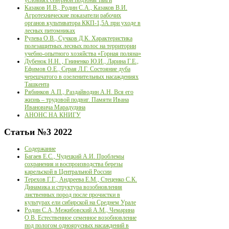
Казаков И.В., Родин С.А., Казаков В.И.
Агротехнические показатели рабочих
органов культиватора ККП-1,5А при уходе в
лесных питомниках
Рулева О.В., Сучков Д.К. Характеристика
полезащитных лесных полос на территории
учебно-опытного хозяйства «Горная поляна»
Дубенок Н.Н. , Гниненко Ю.И., Ларина Г.Е.,
Ефимов О.Е., Серая Л.Г. Состояние дуба
черешчатого в озеленительных насаждениях
Ташкента
Рябинков А.П., Раздайводин А.Н. Вся его
жизнь – трудовой подвиг. Памяти Ивана
Ивановича Марадудина
АНОНС НА КНИГУ
Статьи
№3 2022
Содержание
Багаев Е.С., Чудецкий А.И. Проблемы
сохранения и воспроизводства березы
карельской в Центральной России
Терехов Г.Г., Андреева Е.М., Стеценко С.К.
Динамика и структура возобновления
лиственных пород после прочистки в
культурах ели сибирской на Среднем Урале
Родин С.А, Межибовский А.М., Чемарина
О.В. Естественное семенное возобновление
под пологом одноярусных насаждений в