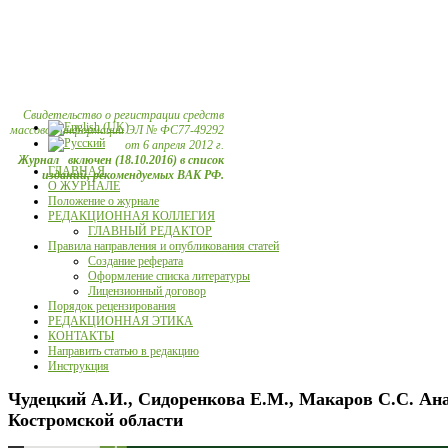
Свидетельство о регистрации средств
массовой информации ЭЛ № ФС77-49292
от 6 апреля 2012 г.
Журнал включен (18.10.2016) в список
ГЛАВНАЯ
изданий, рекомендуемых ВАК РФ.
О ЖУРНАЛЕ
Положение о журнале
РЕДАКЦИОННАЯ КОЛЛЕГИЯ
ГЛАВНЫЙ РЕДАКТОР
Правила направления и опубликования статей
Создание реферата
Оформление списка литературы
Лицензионный договор
Порядок рецензирования
РЕДАКЦИОННАЯ ЭТИКА
КОНТАКТЫ
Направить статью в редакцию
Инструкция
Чудецкий А.И., Сидоренкова Е.М., Макаров С.С. Ана
Костромской области