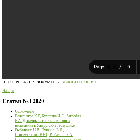
НЕ ОТКРЫВАЕТСЯ ДОКУМЕНТ?
КЛИКНИ НА МЕНЯ!
Наверх
Статьи
№3 2020
Содержание
Ведерников К.Е, Бухарина И.Л., Загребин
Е.А. Динамика и состояние еловых
насаждений в Удмуртской Республике
Рыбалкина Н.В., Тунякин В.Д.,
Сыромятников В.Ю., Рыбалкин Б.А.
Процессы лесообразования в узкополосных