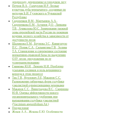
дендросаду, дендропарке и городском лесу
Петров В.А., Галиуллин И.Р. Лесные
культуры дуба черешчатого, созданные по
методам Б.И. Гузовского в Чувашской
Республике
Сидоренков В.М., Мартынюк А.А.,
Сидоренкова Е.М., Астапов Д.О., Липкина
Т.В., Ачиколова Ю.С. Зонирование таежной
зоны европейской части России по режимам
ведения лесного хозяйства в зависимости от
доступности лесов
Шалимова Е.М., Брунова З.С., Кинигопуло
П.С., Попик С.А., Сильнягина Г.В., Золина
Т.А. Становление и современное состояние
нормативно-правовой базы по выделению
ОЗУ лесов: предложения по ее
усовершенствованию
Гниненко Ю.И., Лямцев Н.И. Проблема
усыхания сосняков и роль вершинного
короеда в этом процессе
Тяк Г.В., Курлович Л.Е, Макаров С.С.
Размножение гибридных форм голубики
узколистной одревесневшими черенками
Макаров С.С., Виноградова В.С., Смирнова
Ю.В. Оценка эффективности нового
органоминерального удобрения при
выращивании голубики узколистной
(Vaccinium angustifolium Ait.)
Предисловие
Жуков А.А., Жукова Е.Ю. Особенности