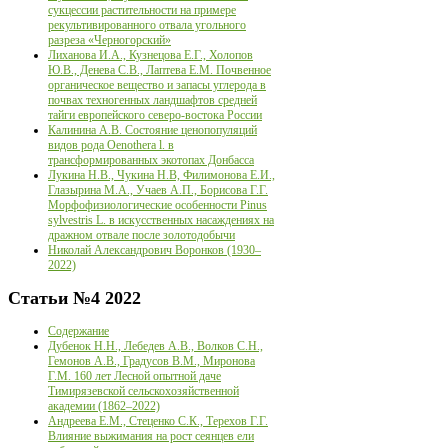
сукцессии растительности на примере
рекультивированного отвала угольного
разреза «Черногорский»
Лиханова И.А., Кузнецова Е.Г., Холопов
Ю.В., Денева С.В., Лаптева Е.М. Почвенное
органическое вещество и запасы углерода в
почвах техногенных ландшафтов средней
тайги европейского северо-востока России
Калинина А.В. Состояние ценопопуляций
видов рода Oenothera l. в
трансформированных экотопах Донбасса
Лукина Н.В., Чукина Н.В, Филимонова Е.И.,
Глазырина М.А., Учаев А.П., Борисова Г.Г.
Морфофизиологические особенности Pinus
sylvestris L. в искусственных насаждениях на
дражном отвале после золотодобычи
Николай Александрович Воронков (1930–
2022)
Статьи
№4 2022
Содержание
Дубенок Н.Н., Лебедев А.В., Волков С.Н.,
Гемонов А.В., Градусов В.М., Миронова
Г.М. 160 лет Лесной опытной даче
Тимирязевской сельскохозяйственной
академии (1862–2022)
Андреева Е.М., Стеценко С.К., Терехов Г.Г.
Влияние выжимания на рост сеянцев ели