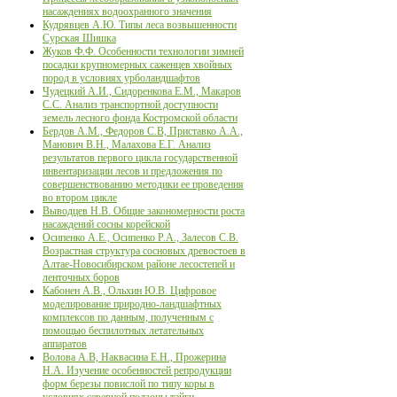
насаждениях водоохранного значения
Кудрявцев А.Ю. Типы леса возвышенности
Сурская Шишка
Жуков Ф.Ф. Особенности технологии зимней
посадки крупномерных саженцев хвойных
пород в условиях урболандшафтов
Чудецкий А.И., Сидоренкова Е.М., Макаров
С.С. Анализ транспортной доступности
земель лесного фонда Костромской области
Бердов А.М., Федоров С.В, Приставко А.А.,
Манович В.Н., Малахова Е.Г. Анализ
результатов первого цикла государственной
инвентаризации лесов и предложения по
совершенствованию методики ее проведения
во втором цикле
Выводцев Н.В. Общие закономерности роста
насаждений сосны корейской
Осипенко А.Е., Осипенко Р.А., Залесов С.В.
Возрастная структура сосновых древостоев в
Алтае-Новосибирском районе лесостепей и
ленточных боров
Кабонен А.В., Ольхин Ю.В. Цифровое
моделирование природно-ландшафтных
комплексов по данным, полученным с
помощью беспилотных летательных
аппаратов
Волова А.В, Наквасина Е.Н., Прожерина
Н.А. Изучение особенностей репродукции
форм березы повислой по типу коры в
условиях северной подзоны тайги