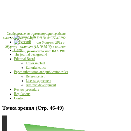
Свидетельство о регистрации средств
массовой информации ЭЛ № ФС77-49292
от 6 апреля 2012 г.
Журнал включен (18.10.2016) в список
Home
изданий, рекомендуемых ВАК РФ.
The journal background
Editorial Board
Editor in chief
Editorial ethics
Paper submission and publication rules
Reference list
License agreement
Abstract development
Review procedure
Regulations
Contact
Точка зрения (Стр. 46-49)