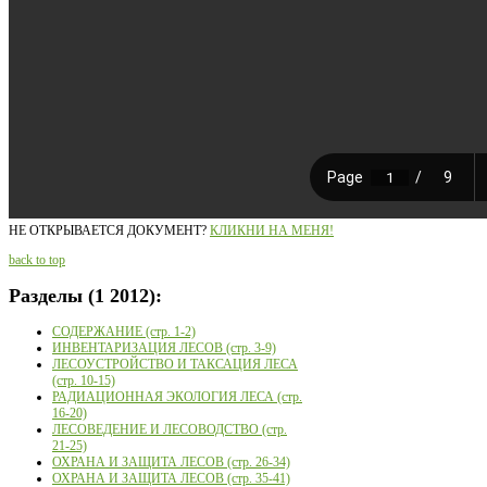
НЕ ОТКРЫВАЕТСЯ ДОКУМЕНТ?
КЛИКНИ НА МЕНЯ!
back to top
Разделы
(1 2012):
СОДЕРЖАНИЕ (стр. 1-2)
ИНВЕНТАРИЗАЦИЯ ЛЕСОВ (стр. 3-9)
ЛЕСОУСТРОЙСТВО И ТАКСАЦИЯ ЛЕСА
(стр. 10-15)
РАДИАЦИОННАЯ ЭКОЛОГИЯ ЛЕСА (стр.
16-20)
ЛЕСОВЕДЕНИЕ И ЛЕСОВОДСТВО (стр.
21-25)
ОХРАНА И ЗАЩИТА ЛЕСОВ (стр. 26-34)
ОХРАНА И ЗАЩИТА ЛЕСОВ (стр. 35-41)