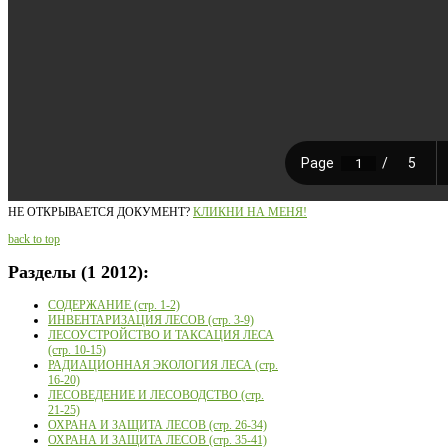
НЕ ОТКРЫВАЕТСЯ ДОКУМЕНТ?
КЛИКНИ НА МЕНЯ!
back to top
Разделы
(1 2012):
СОДЕРЖАНИЕ (стр. 1-2)
ИНВЕНТАРИЗАЦИЯ ЛЕСОВ (стр. 3-9)
ЛЕСОУСТРОЙСТВО И ТАКСАЦИЯ ЛЕСА
(стр. 10-15)
РАДИАЦИОННАЯ ЭКОЛОГИЯ ЛЕСА (стр.
16-20)
ЛЕСОВЕДЕНИЕ И ЛЕСОВОДСТВО (стр.
21-25)
ОХРАНА И ЗАЩИТА ЛЕСОВ (стр. 26-34)
ОХРАНА И ЗАЩИТА ЛЕСОВ (стр. 35-41)