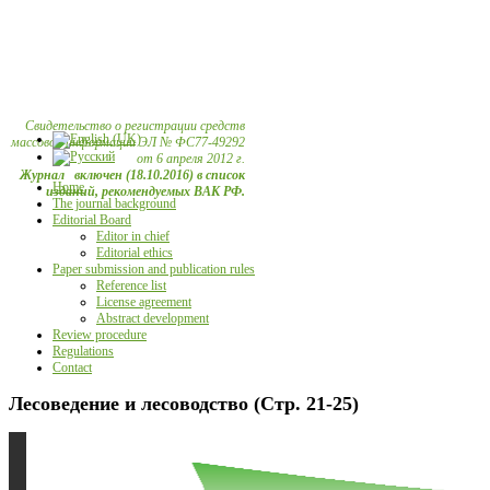
Свидетельство о регистрации средств
массовой информации ЭЛ № ФС77-49292
от 6 апреля 2012 г.
Журнал включен (18.10.2016) в список
Home
изданий, рекомендуемых ВАК РФ.
The journal background
Editorial Board
Editor in chief
Editorial ethics
Paper submission and publication rules
Reference list
License agreement
Abstract development
Review procedure
Regulations
Contact
Лесоведение и лесоводство (Стр. 21-25)