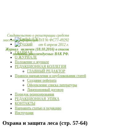
Свидетельство о регистрации средств
массовой информации ЭЛ № ФС77-49292
от 6 апреля 2012 г.
Журнал включен (18.10.2016) в список
ГЛАВНАЯ
изданий, рекомендуемых ВАК РФ.
О ЖУРНАЛЕ
Положение о журнале
РЕДАКЦИОННАЯ КОЛЛЕГИЯ
ГЛАВНЫЙ РЕДАКТОР
Правила направления и опубликования статей
Создание реферата
Оформление списка литературы
Лицензионный договор
Порядок рецензирования
РЕДАКЦИОННАЯ ЭТИКА
КОНТАКТЫ
Направить статью в редакцию
Инструкция
Охрана и защита леса (стр. 57-64)