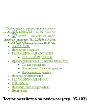
Свидетельство о регистрации средств
массовой информации ЭЛ № ФС77-49292
от 6 апреля 2012 г.
Журнал включен (18.10.2016) в список
ГЛАВНАЯ
изданий, рекомендуемых ВАК РФ.
О ЖУРНАЛЕ
Положение о журнале
РЕДАКЦИОННАЯ КОЛЛЕГИЯ
ГЛАВНЫЙ РЕДАКТОР
Правила направления и опубликования статей
Создание реферата
Оформление списка литературы
Лицензионный договор
Порядок рецензирования
РЕДАКЦИОННАЯ ЭТИКА
КОНТАКТЫ
Направить статью в редакцию
Инструкция
Лесное хозяйство за рубежом (стр. 95-103)