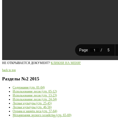
НЕ ОТКРЫВАЕТСЯ ДОКУМЕНТ?
КЛИКНИ НА МЕНЯ!
back to top
Разделы
№2 2015
Содержание (стр. 01-04)
Использование лесов (стр. 05-12)
Использование лесов (стр. 13-23)
Использование лесов (стр. 24-34)
Лесные культуры (стр. 25-45)
Лесные культуры (стр. 46-56)
Охрана и защита леса (стр. 57-64)
Механизация лесного хозяйства (стр. 65-69)