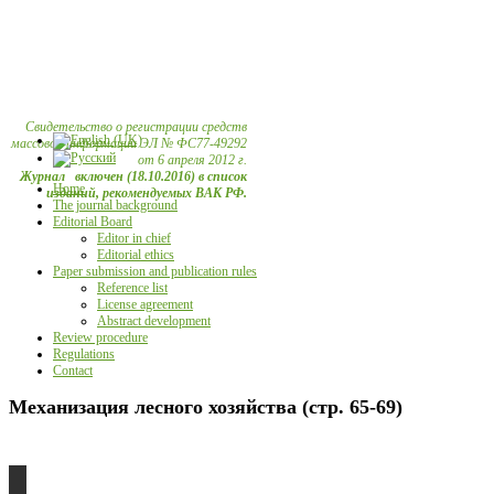
Свидетельство о регистрации средств
массовой информации ЭЛ № ФС77-49292
от 6 апреля 2012 г.
Журнал включен (18.10.2016) в список
Home
изданий, рекомендуемых ВАК РФ.
The journal background
Editorial Board
Editor in chief
Editorial ethics
Paper submission and publication rules
Reference list
License agreement
Abstract development
Review procedure
Regulations
Contact
Механизация лесного хозяйства (стр. 65-69)