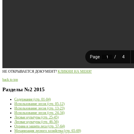
НЕ ОТКРЫВАЕТСЯ ДОКУМЕНТ?
КЛИКНИ НА МЕНЯ!
back to top
Разделы
№2 2015
Содержание (стр. 01-04)
Использование лесов (стр. 05-12)
Использование лесов (стр. 13-23)
Использование лесов (стр. 24-34)
Лесные культуры (стр. 25-45)
Лесные культуры (стр. 46-56)
Охрана и защита леса (стр. 57-64)
Механизация лесного хозяйства (стр. 65-69)