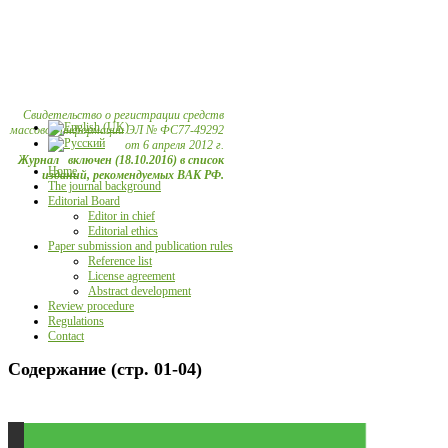
Свидетельство о регистрации средств
массовой информации ЭЛ № ФС77-49292
от 6 апреля 2012 г.
Журнал включен (18.10.2016) в список
Home
изданий, рекомендуемых ВАК РФ.
The journal background
Editorial Board
Editor in chief
Editorial ethics
Paper submission and publication rules
Reference list
License agreement
Abstract development
Review procedure
Regulations
Contact
Содержание (стр. 01-04)