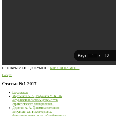
НЕ ОТКРЫВАЕТСЯ ДОКУМЕНТ?
КЛИКНИ НА МЕНЯ!
Наверх
Статьи
№1 2017
Содержание
Мартынюк А. А., Рафаилов М. К. Об
актуализации системы документов
стратегического планирования...
Дерюгин А. А. Динамика состояния
популяции ели в насаждениях,
формирующихся после рубки березовых...