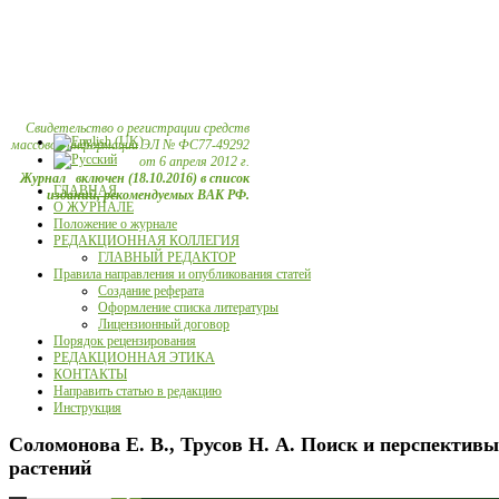
Свидетельство о регистрации средств
массовой информации ЭЛ № ФС77-49292
от 6 апреля 2012 г.
Журнал включен (18.10.2016) в список
ГЛАВНАЯ
изданий, рекомендуемых ВАК РФ.
О ЖУРНАЛЕ
Положение о журнале
РЕДАКЦИОННАЯ КОЛЛЕГИЯ
ГЛАВНЫЙ РЕДАКТОР
Правила направления и опубликования статей
Создание реферата
Оформление списка литературы
Лицензионный договор
Порядок рецензирования
РЕДАКЦИОННАЯ ЭТИКА
КОНТАКТЫ
Направить статью в редакцию
Инструкция
Соломонова Е. В., Трусов Н. А. Поиск и перспекти
растений