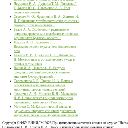
Демидова Н. А., Дуркина Т. М., Гоголева Л.
Г., Быков Ю. С., Парамонов А. А. Рост
сосны скрученной...
Середич М. О., Ярмолович В. А., Якимов Н.
И. Повышение устойчивости сеянцев сосны к
фомозу путем применения...
Белов А. А. Особенности радиального
прироста древесины в ослабленных сосняках-
черничниках Брянской области...
Жидков А. Н., Коженков Л. Л.
Восстановление и охрана почв Битцевского
леса
Казаков В. И., Проказин Н. Е., Лобанова Е.
Н. Механизация агротехнического ухода в
лесных питомниках
Панин И. А., Залесов С. В. Ресурсы
плодовых растений подлеска в ельнике
мшистом Североуральской...
Соломонова Е. В., Трусов Н. А. Поиск и
перспективы использования сочных
масличных плодов лесных растений
Филипчук А. Н., Моисеев Б. Н., Малышева
Н. В. Новые аспекты оценки поглощения
парниковых газов лесами России...
Матвеев С. М. Климатический сигнал в
радиальном приросте сосновых древостоев
модальных типов леса Воронежской области
Copyright ©
ФБУ ВНИИЛМ
2026 При цитировании активная ссылка на журнал "Лесох
Соломонова Е. В., Трусов Н. А. Поиск и перспективы использования сочных