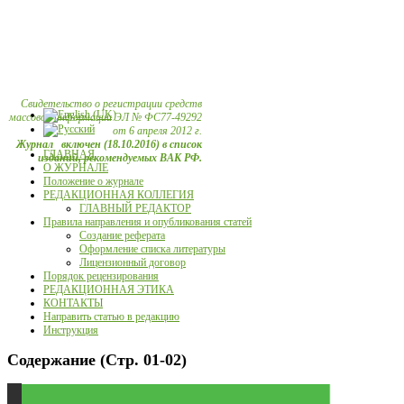
Свидетельство о регистрации средств
массовой информации ЭЛ № ФС77-49292
от 6 апреля 2012 г.
Журнал включен (18.10.2016) в список
ГЛАВНАЯ
изданий, рекомендуемых ВАК РФ.
О ЖУРНАЛЕ
Положение о журнале
РЕДАКЦИОННАЯ КОЛЛЕГИЯ
ГЛАВНЫЙ РЕДАКТОР
Правила направления и опубликования статей
Создание реферата
Оформление списка литературы
Лицензионный договор
Порядок рецензирования
РЕДАКЦИОННАЯ ЭТИКА
КОНТАКТЫ
Направить статью в редакцию
Инструкция
Содержание (Стр. 01-02)