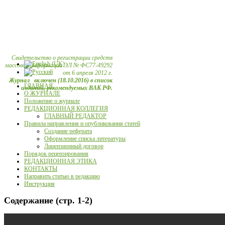
Свидетельство о регистрации средств
массовой информации ЭЛ № ФС77-49292
от 6 апреля 2012 г.
Журнал включен (18.10.2016) в список
ГЛАВНАЯ
изданий, рекомендуемых ВАК РФ.
О ЖУРНАЛЕ
Положение о журнале
РЕДАКЦИОННАЯ КОЛЛЕГИЯ
ГЛАВНЫЙ РЕДАКТОР
Правила направления и опубликования статей
Создание реферата
Оформление списка литературы
Лицензионный договор
Порядок рецензирования
РЕДАКЦИОННАЯ ЭТИКА
КОНТАКТЫ
Направить статью в редакцию
Инструкция
Содержание (стр. 1-2)