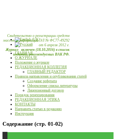
Свидетельство о регистрации средств
массовой информации ЭЛ № ФС77-49292
от 6 апреля 2012 г.
Журнал включен (18.10.2016) в список
ГЛАВНАЯ
изданий, рекомендуемых ВАК РФ.
О ЖУРНАЛЕ
Положение о журнале
РЕДАКЦИОННАЯ КОЛЛЕГИЯ
ГЛАВНЫЙ РЕДАКТОР
Правила направления и опубликования статей
Создание реферата
Оформление списка литературы
Лицензионный договор
Порядок рецензирования
РЕДАКЦИОННАЯ ЭТИКА
КОНТАКТЫ
Направить статью в редакцию
Инструкция
Содержание (стр. 01-02)