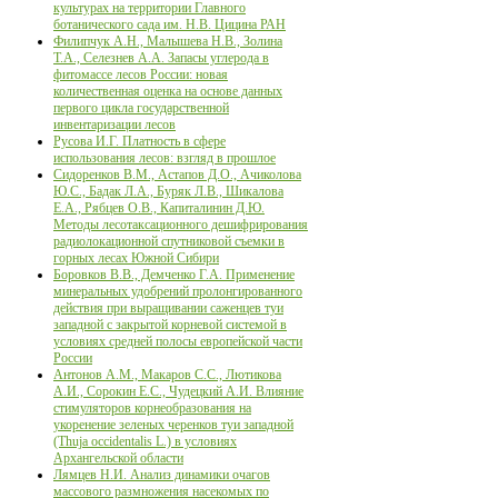
культурах на территории Главного
ботанического сада им. Н.В. Цицина РАН
Филипчук А.Н., Малышева Н.В., Золина
Т.А., Селезнев А.А. Запасы углерода в
фитомассе лесов России: новая
количественная оценка на основе данных
первого цикла государственной
инвентаризации лесов
Русова И.Г. Платность в сфере
использования лесов: взгляд в прошлое
Сидоренков В.М., Астапов Д.О., Ачиколова
Ю.С., Бадак Л.А., Буряк Л.В., Шикалова
Е.А., Рябцев О.В., Капиталинин Д.Ю.
Методы лесотаксационного дешифрирования
радиолокационной спутниковой съемки в
горных лесах Южной Сибири
Боровков В.В., Демченко Г.А. Применение
минеральных удобрений пролонгированного
действия при выращивании саженцев туи
западной с закрытой корневой системой в
условиях средней полосы европейской части
России
Антонов А.М., Макаров С.С., Лютикова
А.И., Сорокин Е.С., Чудецкий А.И. Влияние
стимуляторов корнеобразования на
укоренение зеленых черенков туи западной
(Thuja occidentalis L.) в условиях
Архангельской области
Лямцев Н.И. Анализ динамики очагов
массового размножения насекомых по