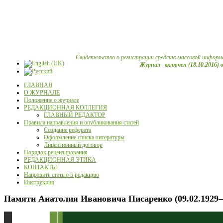
Свидетельство о регистрации средств массовой информ
Журнал включен (18.10.2016) 
ГЛАВНАЯ
О ЖУРНАЛЕ
Положение о журнале
РЕДАКЦИОННАЯ КОЛЛЕГИЯ
ГЛАВНЫЙ РЕДАКТОР
Правила направления и опубликования статей
Создание реферата
Оформление списка литературы
Лицензионный договор
Порядок рецензирования
РЕДАКЦИОННАЯ ЭТИКА
КОНТАКТЫ
Направить статью в редакцию
Инструкция
Памяти Анатолия Ивановича Писаренко (09.02.1929–1