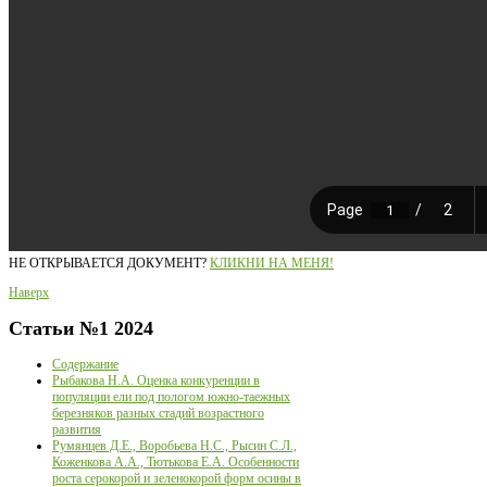
НЕ ОТКРЫВАЕТСЯ ДОКУМЕНТ?
КЛИКНИ НА МЕНЯ!
Наверх
Статьи
№1 2024
Содержание
Рыбакова Н.А. Оценка конкуренции в
популяции ели под пологом южно-таежных
березняков разных стадий возрастного
развития
Румянцев Д.Е., Воробьева Н.С., Рысин С.Л.,
Коженкова А.А., Тютькова Е.А. Особенности
роста серокорой и зеленокорой форм осины в