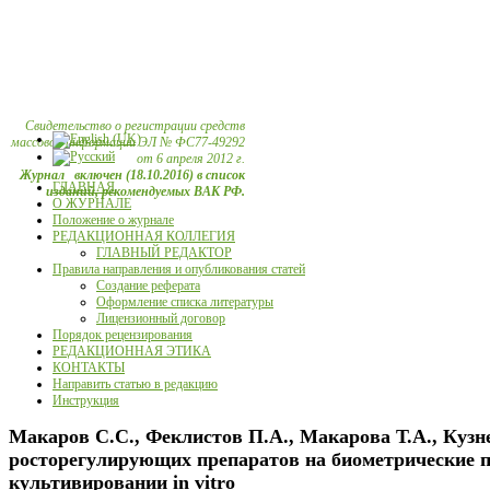
Свидетельство о регистрации средств
массовой информации ЭЛ № ФС77-49292
от 6 апреля 2012 г.
Журнал включен (18.10.2016) в список
ГЛАВНАЯ
изданий, рекомендуемых ВАК РФ.
О ЖУРНАЛЕ
Положение о журнале
РЕДАКЦИОННАЯ КОЛЛЕГИЯ
ГЛАВНЫЙ РЕДАКТОР
Правила направления и опубликования статей
Создание реферата
Оформление списка литературы
Лицензионный договор
Порядок рецензирования
РЕДАКЦИОННАЯ ЭТИКА
КОНТАКТЫ
Направить статью в редакцию
Инструкция
Макаров С.С., Феклистов П.А., Макарова Т.А., Кузн
росторегулирующих препаратов на биометрические по
культивировании in vitro