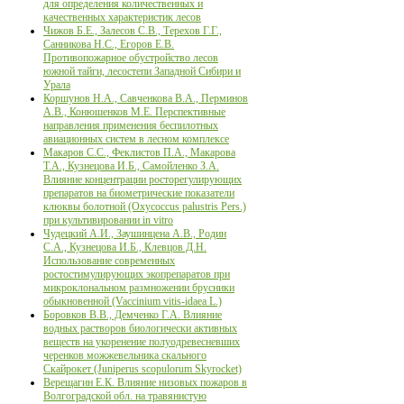
для определения количественных и
качественных характеристик лесов
Чижов Б.Е., Залесов С.В., Терехов Г.Г.,
Санникова Н.С., Егоров Е.В.
Противопожарное обустройство лесов
южной тайги, лесостепи Западной Сибири и
Урала
Коршунов Н.А., Савченкова В.А., Перминов
А.В., Конюшенков М.Е. Перспективные
направления применения беспилотных
авиационных систем в лесном комплексе
Макаров С.С., Феклистов П.А., Макарова
Т.А., Кузнецова И.Б., Самойленко З.А.
Влияние концентрации росторегулирующих
препаратов на биометрические показатели
клюквы болотной (Oxycoccus palustris Pers.)
при культивировании in vitro
Чудецкий А.И., Заушинцена А.В., Родин
С.А., Кузнецова И.Б., Клевцов Д.Н.
Использование современных
ростостимулирующих экопрепаратов при
микроклональном размножении брусники
обыкновенной (Vaccinium vitis-idaea L.)
Боровков В.В., Демченко Г.А. Влияние
водных растворов биологически активных
веществ на укоренение полуодревесневших
черенков можжевельника скального
Скайрокет (Juniperus scopulorum Skyrocket)
Верещагин Е.К. Влияние низовых пожаров в
Волгоградской обл. на травянистую