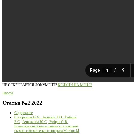
НЕ ОТКРЫВАЕТСЯ ДОКУМЕНТ?
КЛИКНИ НА МЕНЯ!
Наверх
Статьи
№2 2022
Содержание
Сидоренков В.М., Астапов Д.О., Рыбкин
Е.С., Ачиколова Ю.С., Рябцев О.В.
Возможности использования спутниковой
съемки с космического аппарата Метеор-М