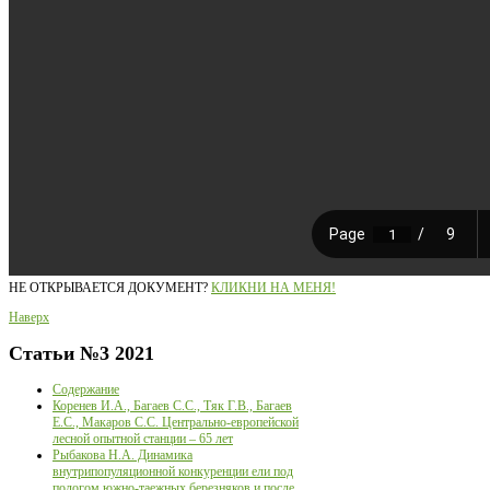
НЕ ОТКРЫВАЕТСЯ ДОКУМЕНТ?
КЛИКНИ НА МЕНЯ!
Наверх
Статьи
№3 2021
Содержание
Коренев И.А., Багаев С.С., Тяк Г.В., Багаев
Е.С., Макаров С.С. Центрально-европейской
лесной опытной станции – 65 лет
Рыбакова Н.А. Динамика
внутрипопуляционной конкуренции ели под
пологом южно-таежных березняков и после