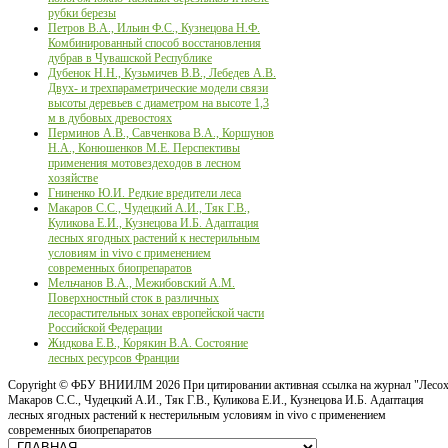
рубки березы
Петров В.А., Ильин Ф.С., Кузнецова Н.Ф.
Комбинированный способ восстановления
дубрав в Чувашской Республике
Дубенок Н.Н., Кузьмичев В.В., Лебедев А.В.
Двух- и трехпараметрические модели связи
высоты деревьев с диаметром на высоте 1,3
м в дубовых древостоях
Перминов А.В., Савченкова В.А., Коршунов
Н.А., Конюшенков М.Е. Перспективы
применения мотовездеходов в лесном
хозяйстве
Гниненко Ю.И. Редкие вредители леса
Макаров С.С., Чудецкий А.И., Тяк Г.В.,
Куликова Е.И., Кузнецова И.Б. Адаптация
лесных ягодных растений к нестерильным
условиям in vivo с применением
современных биопрепаратов
Мельчанов В.А., Межибовский А.М.
Поверхностный сток в различных
лесорастительных зонах европейской части
Российской Федерации
Жидкова Е.В., Корякин В.А. Состояние
лесных ресурсов Франции
Copyright ©
ФБУ ВНИИЛМ
2026 При цитировании активная ссылка на журнал "Лесох
Макаров С.С., Чудецкий А.И., Тяк Г.В., Куликова Е.И., Кузнецова И.Б. Адаптация
лесных ягодных растений к нестерильным условиям in vivo с применением
современных биопрепаратов