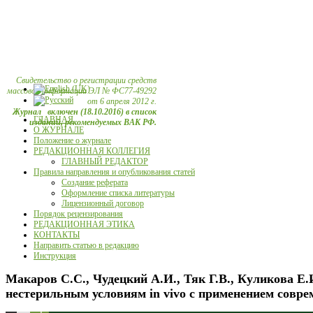
Свидетельство о регистрации средств
массовой информации ЭЛ № ФС77-49292
от 6 апреля 2012 г.
Журнал включен (18.10.2016) в список
ГЛАВНАЯ
изданий, рекомендуемых ВАК РФ.
О ЖУРНАЛЕ
Положение о журнале
РЕДАКЦИОННАЯ КОЛЛЕГИЯ
ГЛАВНЫЙ РЕДАКТОР
Правила направления и опубликования статей
Создание реферата
Оформление списка литературы
Лицензионный договор
Порядок рецензирования
РЕДАКЦИОННАЯ ЭТИКА
КОНТАКТЫ
Направить статью в редакцию
Инструкция
Макаров С.С., Чудецкий А.И., Тяк Г.В., Куликова Е.
нестерильным условиям in vivo с применением совр