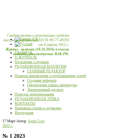
Свидетельство о регистрации средств
массовой информации ЭЛ № ФС77-49292
от 6 апреля 2012 г.
Журнал включен (18.10.2016) в список
ГЛАВНАЯ
изданий, рекомендуемых ВАК РФ.
О ЖУРНАЛЕ
Положение о журнале
РЕДАКЦИОННАЯ КОЛЛЕГИЯ
ГЛАВНЫЙ РЕДАКТОР
Правила направления и опубликования статей
Создание реферата
Оформление списка литературы
Лицензионный договор
Порядок рецензирования
РЕДАКЦИОННАЯ ЭТИКА
КОНТАКТЫ
Направить статью в редакцию
Инструкция
17 Март
Автор
Super User
2023 г.
№ 1 2023