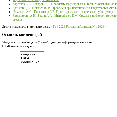
Федосимов Александр Николаевич
Коротков С.А., Захаров В.П. Проблемы формирования лесов Московской обл
Данилов Д.А., Ильичев Ю.В. Проблемы при постановке на кадастровый учёт г
Ильинцев А.С., Тюшнякова С.В. Проектирование и проведение рубок ухода в 
Раздайводин А.Н., Радин А.А., Митрофанов Е.М. Создание цифровой модели с
съёмки
Другие материалы в этой категории:
« № 4 2023
Forestry information №1 2023 »
Оставить комментарий
Убедитесь, что вы вводите (*) необходимую информацию, где нужно
HTML-коды запрещены