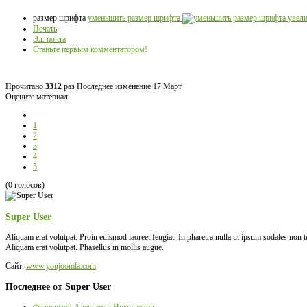
размер шрифта
уменьшить размер шрифта
увел
Печать
Эл. почта
Станьте первым комментатором!
Прочитано
3312
раз
Последнее изменение 17 Март
Оцените материал
1
2
3
4
5
(0 голосов)
Super User
Aliquam erat volutpat. Proin euismod laoreet feugiat. In pharetra nulla ut ipsum sodales non
Aliquam erat volutpat. Phasellus in mollis augue.
Сайт:
www.youjoomla.com
Последнее от Super User