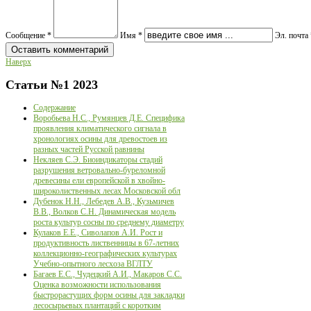
Сообщение *
Имя *
Эл. почта 
Наверх
Статьи
№1 2023
Содержание
Воробьева Н.С., Румянцев Д.Е. Cпецифика
проявления климатического сигнала в
хронологиях осины для древостоев из
разных частей Русской равнины
Некляев С.Э. Биоиндикаторы стадий
разрушения ветровально-буреломной
древесины ели европейской в хвойно-
широколиственных лесах Московской обл
Дубенок Н.Н., Лебедев А.В., Кузьмичев
В.В., Волков С.Н. Динамическая модель
роста культур сосны по среднему диаметру
Кулаков Е.Е., Сиволапов А.И. Рост и
продуктивность лиственницы в 67-летних
коллекционно-географических культурах
Учебно-опытного лесхоза ВГЛТУ
Багаев Е.С., Чудецкий А.И., Макаров С.С.
Оценка возможности использования
быстрорастущих форм осины для закладки
лесосырьевых плантаций с коротким