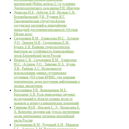
арктической (Rubus arcticus L.) в условиях
Дендрологического сада имени Р.И. Шредера
Денисова Н.Б., Лебедев А.В., Волков С.Н.,
Белокобыльский Д.В., Рудаков И.Г.
Таксономическая структура флоры
сосудистых растений и лепидофауны
природной достопримечательности «Остров
Ейская коса»
Сидоренков В.М., Ачиколова Ю.С., Астапов
Д.О., Лямцев Н.И., Сидоренкова Е.М.,
Букась А.В. Влияние гидрологических
факторов на устойчивость темнохвойных
лесов Европейской части России
Иванов С.В., Сидоренков В.М., Ачиколова
Ю.С., Астапов Д.О., Тищенко П.А., Буряк
Л.В., Рыбкин А.С. Возможности
использования данных группировки
спутников ДЗЗ стран БРИКС для решения
тематических задач получения информации о
лесных экосистемах
Котельников Р.В., Конюшенков М.Е.,
Брюханов А.В. Роль прикладных научных
исследований в области охраны лесов от
пожаров в период климатических изменений
Гниненко Ю.И., Некляев С. Э., Чилахсаева Е.
А. Комплекс пядениц как угроза лиственным
лесам центральных регионов европейской
части России
Гордюшкина К.М., Чудецкий А.И., Макаров
С.С., Антонов А.М. Влияние комплексных