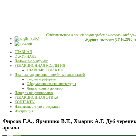
Свидетельство о регистрации средств массовой информ
Журнал включен (18.10.2016) 
ГЛАВНАЯ
О ЖУРНАЛЕ
Положение о журнале
РЕДАКЦИОННАЯ КОЛЛЕГИЯ
ГЛАВНЫЙ РЕДАКТОР
Правила направления и опубликования статей
Создание реферата
Оформление списка литературы
Лицензионный договор
Порядок рецензирования
РЕДАКЦИОННАЯ ЭТИКА
КОНТАКТЫ
Направить статью в редакцию
Инструкция
Фирсов Г.А., Ярмишко В.Т., Хмарик А.Г. Дуб черешча
ареала