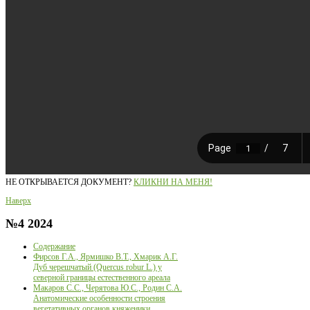
НЕ ОТКРЫВАЕТСЯ ДОКУМЕНТ?
КЛИКНИ НА МЕНЯ!
Наверх
№4
2024
Содержание
Фирсов Г.А., Ярмишко В.Т., Хмарик А.Г.
Дуб черешчатый (Quercus robur L.) у
северной границы естественного ареала
Макаров С.С., Черятова Ю.С., Родин С.А.
Анатомические особенности строения
вегетативных органов княженики