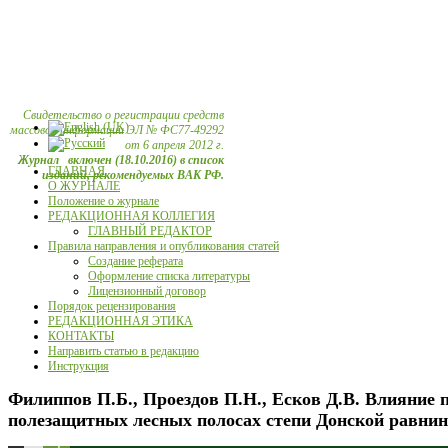
Свидетельство о регистрации средств
массовой информации ЭЛ № ФС77-49292
от 6 апреля 2012 г.
Журнал включен (18.10.2016) в список
ГЛАВНАЯ
изданий, рекомендуемых ВАК РФ.
О ЖУРНАЛЕ
Положение о журнале
РЕДАКЦИОННАЯ КОЛЛЕГИЯ
ГЛАВНЫЙ РЕДАКТОР
Правила направления и опубликования статей
Создание реферата
Оформление списка литературы
Лицензионный договор
Порядок рецензирования
РЕДАКЦИОННАЯ ЭТИКА
КОНТАКТЫ
Направить статью в редакцию
Инструкция
Филиппов П.Б., Проездов П.Н., Есков Д.В. Влияние п
полезащитных лесных полосах степи Донской равни