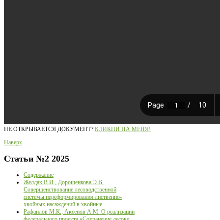
НЕ ОТКРЫВАЕТСЯ ДОКУМЕНТ?
КЛИКНИ НА МЕНЯ!
Наверх
Статьи
№2 2025
Содержание
Желдак В.И., Дорощенкова Э.В.
Совершенствование лесоводственной
системы переформирования лиственно-
хвойных насаждений в хвойные
Рафаилов М.К., Аксенов А.М. О реализации
федерального проекта «Сохранение лесов»