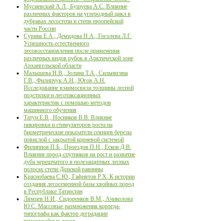
Мусиевский А.Л., Бушуева А.С. Влияние
различных факторов на углеродный цикл в
дубравах лесостепи и степи европейской
части России
Сурина Е.А., Демидова Н.А., Гоголева Л.Г.
Успешность естественного
лесовосстановления после применения
различных видов рубок в Арктической зоне
Архангельской области
Малышева Н.В., Золина Т.А., Сильнягина
Г.В., Филипчук А.Н., Югов А.Н.
Исследование взаимосвязи толщины лесной
подстилки и лесотаксационных
характеристик с помощью методов
машинного обучения
Татун Е.В., Носников В.В. Влияние
пикировки и стимуляторов роста на
биометрические показатели сеянцев березы
повислой с закрытой корневой системой
Филиппов П.Б., Проездов П.Н., Есков Д.В.
Влияние пород-спутников на рост и развитие
дуба черешчатого в полезащитных лесных
полосах степи Донской равнины
Краснобаева С.Ю., Гафиятов Р.Х. К истории
создания лесосеменной базы хвойных пород
в Республике Татарстан
Лямцев Н.И., Сидоренков В.М., Ачиколова
Ю.С. Массовые размножения короеда-
типографа как фактор деградации
темнохвойных лесов