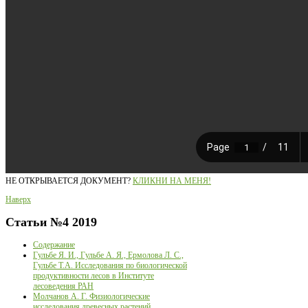
НЕ ОТКРЫВАЕТСЯ ДОКУМЕНТ?
КЛИКНИ НА МЕНЯ!
Наверх
Статьи
№4 2019
Содержание
Гульбе Я. И., Гульбе А. Я., Ермолова Л. С.,
Гульбе Т.А. Исследования по биологической
продуктивности лесов в Институте
лесоведения РАН
Молчанов А. Г. Физиологические
исследования древесных растений