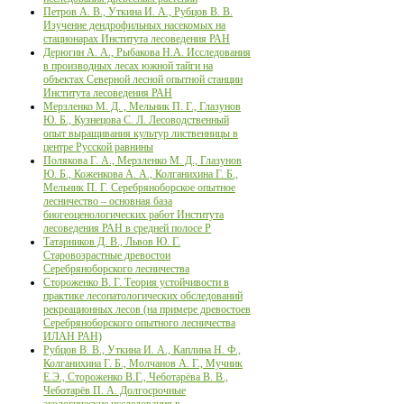
Петров А. В., Уткина И. А., Рубцов В. В.
Изучение дендрофильных насекомых на
стационарах Института лесоведения РАН
Дерюгин А. А., Рыбакова Н.А. Исследования
в производных лесах южной тайги на
объектах Северной лесной опытной станции
Института лесоведения РАН
Мерзленко М. Д. , Мельник П. Г., Глазунов
Ю. Б., Кузнецова С. Л. Лесоводственный
опыт выращивания культур лиственницы в
центре Русской равнины
Полякова Г. А., Мерзленко М. Д., Глазунов
Ю. Б., Коженкова А. А., Колганихина Г. Б.,
Мельник П. Г. Серебряноборское опытное
лесничество – основная база
биогеоценологических работ Института
лесоведения РАН в средней полосе Р
Татарников Д. В., Львов Ю. Г.
Старовозрастные древостои
Серебряноборского лесничества
Стороженко В. Г. Теория устойчивости в
практике лесопатологических обследований
рекреационных лесов (на примере древостоев
Серебряноборского опытного лесничества
ИЛАН РАН)
Рубцов В. В., Уткина И. А., Каплина Н. Ф.,
Колганихина Г. Б., Молчанов А. Г., Мучник
Е.Э., Стороженко В.Г., Чеботарёва В. В.,
Чеботарёв П. А. Долгосрочные
экологические исследования в