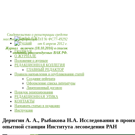
Свидетельство о регистрации средств
массовой информации ЭЛ № ФС77-49292
от 6 апреля 2012 г.
Журнал включен (18.10.2016) в список
ГЛАВНАЯ
изданий, рекомендуемых ВАК РФ.
О ЖУРНАЛЕ
Положение о журнале
РЕДАКЦИОННАЯ КОЛЛЕГИЯ
ГЛАВНЫЙ РЕДАКТОР
Правила направления и опубликования статей
Создание реферата
Оформление списка литературы
Лицензионный договор
Порядок рецензирования
РЕДАКЦИОННАЯ ЭТИКА
КОНТАКТЫ
Направить статью в редакцию
Инструкция
Дерюгин А. А., Рыбакова Н.А. Исследования в произ
опытной станции Института лесоведения РАН