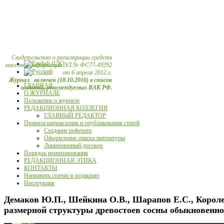
Свидетельство о регистрации средств
массовой информации ЭЛ № ФС77-49292
от 6 апреля 2012 г.
Журнал включен (18.10.2016) в список
ГЛАВНАЯ
изданий, рекомендуемых ВАК РФ.
О ЖУРНАЛЕ
Положение о журнале
РЕДАКЦИОННАЯ КОЛЛЕГИЯ
ГЛАВНЫЙ РЕДАКТОР
Правила направления и опубликования статей
Создание реферата
Оформление списка литературы
Лицензионный договор
Порядок рецензирования
РЕДАКЦИОННАЯ ЭТИКА
КОНТАКТЫ
Направить статью в редакцию
Инструкция
Демаков Ю.П., Шейкина О.В., Шарапов Е.С., Короле
размерной структуры древостоев сосны обыкновенн