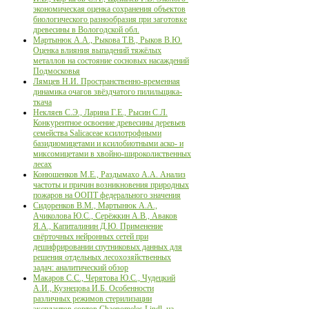
экономическая оценка сохранения объектов
биологического разнообразия при заготовке
древесины в Вологодской обл.
Мартынюк А.А., Рыкова Т.В., Рыков В.Ю.
Оценка влияния выпадений тяжёлых
металлов на состояние сосновых насаждений
Подмосковья
Лямцев Н.И. Пространственно-временная
динамика очагов звёздчатого пилильщика-
ткача
Некляев С.Э., Ларина Г.Е., Рысин С.Л.
Конкурентное освоение древесины деревьев
семейства Salicaceae ксилотрофными
базидиомицетами и ксилобиотными аско- и
миксомицетами в хвойно-широколиственных
лесах
Конюшенков М.Е., Раздымахо А.А. Анализ
частоты и причин возникновения природных
пожаров на ООПТ федерального значения
Сидоренков В.М., Мартынюк А.А.,
Ачиколова Ю.С., Серёжкин А.В., Аваков
Я.А., Капиталинин Д.Ю. Применение
свёрточных нейронных сетей при
дешифрировании спутниковых данных для
решения отдельных лесохозяйственных
задач: аналитический обзор
Макаров С.С., Черятова Ю.С., Чудецкий
А.И., Кузнецова И.Б. Особенности
различных режимов стерилизации
эксплантов сортов Chaenomeles Lindl. на