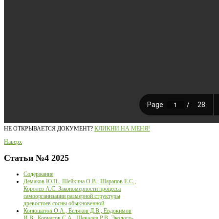
НЕ ОТКРЫВАЕТСЯ ДОКУМЕНТ?
КЛИКНИ НА МЕНЯ!
Наверх
Статьи
№4 2025
Содержание
Демаков Ю.П., Шейкина О.В., Шарапов Е.С.,
Королев А.С. Закономерности процесса
самоорганизации размерной структуры
древостоев сосны обыкновенной
Конюшатов О.А., Беляков Д.В., Евдокимов
И.В., Корчагов С.А., Щекалев Р.В. Эколого-