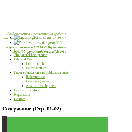
Свидетельство о регистрации средств
массовой информации ЭЛ № ФС77-49292
от 6 апреля 2012 г.
Журнал включен (18.10.2016) в список
Home
изданий, рекомендуемых ВАК РФ.
The journal background
Editorial Board
Editor in chief
Editorial ethics
Paper submission and publication rules
Reference list
License agreement
Abstract development
Review procedure
Regulations
Contact
Содержание (Стр. 01-02)