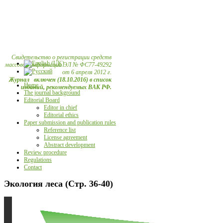
Свидетельство о регистрации средств
массовой информации ЭЛ № ФС77-49292
от 6 апреля 2012 г.
Журнал включен (18.10.2016) в список
Home
изданий, рекомендуемых ВАК РФ.
The journal background
Editorial Board
Editor in chief
Editorial ethics
Paper submission and publication rules
Reference list
License agreement
Abstract development
Review procedure
Regulations
Contact
Экология леса (Стр. 36-40)