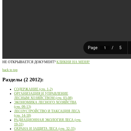
НЕ ОТКРЫВАЕТСЯ ДОКУМЕНТ?
КЛИКНИ НА МЕНЯ!
back to top
Разделы
(2 2012):
СОДЕРЖАНИЕ (стр. 1-2)
ОРГАНИЗАЦИЯ И УПРАВЛЕНИЕ
ЛЕСНЫМ ХОЗЯЙСТВОМ (стр. 03-08)
ЭКОНОМИКА ЛЕСНОГО ХОЗЯЙСТВА
(стр. 09-13)
ЛЕСОУСТРОЙСТВО И ТАКСАЦИЯ ЛЕСА
(стр. 14-18)
РАДИАЦИОННАЯ ЭКОЛОГИЯ ЛЕСА (стр.
19-31)
ОХРАНА И ЗАЩИТА ЛЕСА (стр. 32-35)