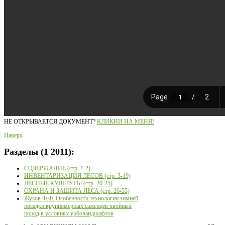
НЕ ОТКРЫВАЕТСЯ ДОКУМЕНТ?
КЛИКНИ НА МЕНЯ!
Наверх
Разделы
(1 2011):
СОДЕРЖАНИЕ (стр. 1-2)
ИНВЕНТАРИЗАЦИЯ ЛЕСОВ (стр. 3-19)
ЛЕСНЫЕ КУЛЬТУРЫ (стр. 20-25)
ОХРАНА И ЗАЩИТА ЛЕСА (стр. 26-55)
Жуков Ф.Ф. Особенности технологии зимней
посадки крупномерных саженцев хвойных
пород в условиях урболандшафтов