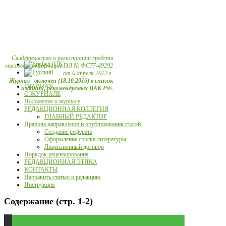
Свидетельство о регистрации средств
массовой информации ЭЛ № ФС77-49292
от 6 апреля 2012 г.
Журнал включен (18.10.2016) в список
ГЛАВНАЯ
изданий, рекомендуемых ВАК РФ.
О ЖУРНАЛЕ
Положение о журнале
РЕДАКЦИОННАЯ КОЛЛЕГИЯ
ГЛАВНЫЙ РЕДАКТОР
Правила направления и опубликования статей
Создание реферата
Оформление списка литературы
Лицензионный договор
Порядок рецензирования
РЕДАКЦИОННАЯ ЭТИКА
КОНТАКТЫ
Направить статью в редакцию
Инструкция
Содержание (стр. 1-2)