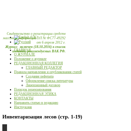
Свидетельство о регистрации средств
массовой информации ЭЛ № ФС77-49292
от 6 апреля 2012 г.
Журнал включен (18.10.2016) в список
ГЛАВНАЯ
изданий, рекомендуемых ВАК РФ.
О ЖУРНАЛЕ
Положение о журнале
РЕДАКЦИОННАЯ КОЛЛЕГИЯ
ГЛАВНЫЙ РЕДАКТОР
Правила направления и опубликования статей
Создание реферата
Оформление списка литературы
Лицензионный договор
Порядок рецензирования
РЕДАКЦИОННАЯ ЭТИКА
КОНТАКТЫ
Направить статью в редакцию
Инструкция
Инвентаризация лесов (стр. 1-19)