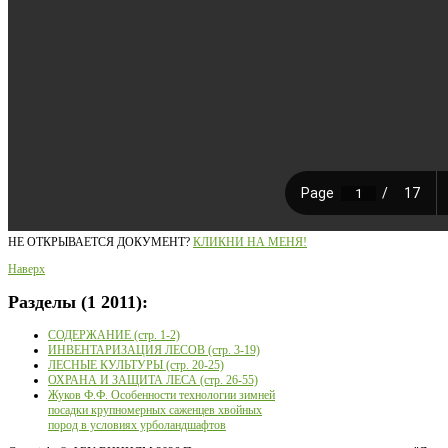
НЕ ОТКРЫВАЕТСЯ ДОКУМЕНТ?
КЛИКНИ НА МЕНЯ!
Наверх
Разделы
(1 2011):
СОДЕРЖАНИЕ (стр. 1-2)
ИНВЕНТАРИЗАЦИЯ ЛЕСОВ (стр. 3-19)
ЛЕСНЫЕ КУЛЬТУРЫ (стр. 20-25)
ОХРАНА И ЗАЩИТА ЛЕСА (стр. 26-55)
Жуков Ф.Ф. Особенности технологии зимней
посадки крупномерных саженцев хвойных
пород в условиях урболандшафтов