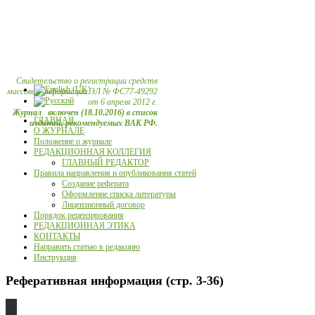
Свидетельство о регистрации средств
массовой информации ЭЛ № ФС77-49292
от 6 апреля 2012 г.
Журнал включен (18.10.2016) в список
ГЛАВНАЯ
изданий, рекомендуемых ВАК РФ.
О ЖУРНАЛЕ
Положение о журнале
РЕДАКЦИОННАЯ КОЛЛЕГИЯ
ГЛАВНЫЙ РЕДАКТОР
Правила направления и опубликования статей
Создание реферата
Оформление списка литературы
Лицензионный договор
Порядок рецензирования
РЕДАКЦИОННАЯ ЭТИКА
КОНТАКТЫ
Направить статью в редакцию
Инструкция
Реферативная информация (стр. 3-36)