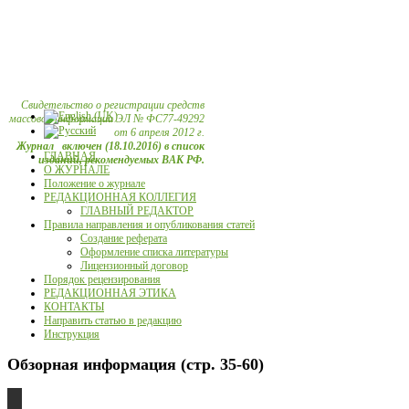
Свидетельство о регистрации средств
массовой информации ЭЛ № ФС77-49292
от 6 апреля 2012 г.
Журнал включен (18.10.2016) в список
ГЛАВНАЯ
изданий, рекомендуемых ВАК РФ.
О ЖУРНАЛЕ
Положение о журнале
РЕДАКЦИОННАЯ КОЛЛЕГИЯ
ГЛАВНЫЙ РЕДАКТОР
Правила направления и опубликования статей
Создание реферата
Оформление списка литературы
Лицензионный договор
Порядок рецензирования
РЕДАКЦИОННАЯ ЭТИКА
КОНТАКТЫ
Направить статью в редакцию
Инструкция
Обзорная информация (стр. 35-60)