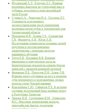
Мусиевский А.Л., Бушуева А.С. Влияние
различных факторов на углеродный цикл в
дубравах лесостепи и степи европейской
части России
Сурина Е.А., Демидова Н.А., Гоголева Л.Г.
Успешность естественного
лесовосстановления после применения
различных видов рубок в Арктической зоне
Архангельской области
Малышева Н.В., Золина Т.А., Сильнягина
Г.В., Филипчук А.Н., Югов А.Н.
Исследование взаимосвязи толщины лесной
подстилки и лесотаксационных
характеристик с помощью методов
машинного обучения
Татун Е.В., Носников В.В. Влияние
пикировки и стимуляторов роста на
биометрические показатели сеянцев березы
повислой с закрытой корневой системой
Филиппов П.Б., Проездов П.Н., Есков Д.В.
Влияние пород-спутников на рост и развитие
дуба черешчатого в полезащитных лесных
полосах степи Донской равнины
Краснобаева С.Ю., Гафиятов Р.Х. К истории
создания лесосеменной базы хвойных пород
в Республике Татарстан
Лямцев Н.И., Сидоренков В.М., Ачиколова
Ю.С. Массовые размножения короеда-
типографа как фактор деградации
темнохвойных лесов