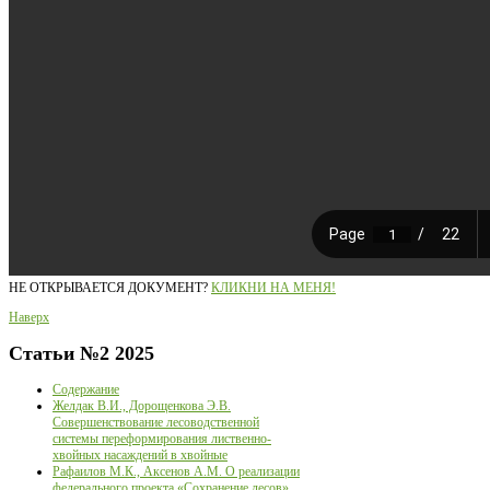
НЕ ОТКРЫВАЕТСЯ ДОКУМЕНТ?
КЛИКНИ НА МЕНЯ!
Наверх
Статьи
№2 2025
Содержание
Желдак В.И., Дорощенкова Э.В.
Совершенствование лесоводственной
системы переформирования лиственно-
хвойных насаждений в хвойные
Рафаилов М.К., Аксенов А.М. О реализации
федерального проекта «Сохранение лесов»