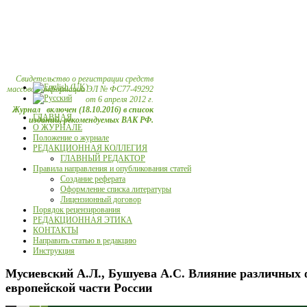
Свидетельство о регистрации средств
массовой информации ЭЛ № ФС77-49292
от 6 апреля 2012 г.
Журнал включен (18.10.2016) в список
ГЛАВНАЯ
изданий, рекомендуемых ВАК РФ.
О ЖУРНАЛЕ
Положение о журнале
РЕДАКЦИОННАЯ КОЛЛЕГИЯ
ГЛАВНЫЙ РЕДАКТОР
Правила направления и опубликования статей
Создание реферата
Оформление списка литературы
Лицензионный договор
Порядок рецензирования
РЕДАКЦИОННАЯ ЭТИКА
КОНТАКТЫ
Направить статью в редакцию
Инструкция
Мусиевский А.Л., Бушуева А.С. Влияние различных ф
европейской части России