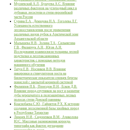
Мусиевский А.Л., Бушуева А.С. Влияние
различных факторов на углеродный цикл в
дубравах лесостепи и степи европейской
части России
Сурина Е.А., Демидова Н.А., Гоголева Л.Г.
Успешность естественного
лесовосстановления после применения
различных видов рубок в Арктической зоне
Архангельской области
Малышева Н.В., Золина Т.А., Сильнягина
Г.В., Филипчук А.Н., Югов А.Н.
Исследование взаимосвязи толщины лесной
подстилки и лесотаксационных
характеристик с помощью методов
машинного обучения
Татун Е.В., Носников В.В. Влияние
пикировки и стимуляторов роста на
биометрические показатели сеянцев березы
повислой с закрытой корневой системой
Филиппов П.Б., Проездов П.Н., Есков Д.В.
Влияние пород-спутников на рост и развитие
дуба черешчатого в полезащитных лесных
полосах степи Донской равнины
Краснобаева С.Ю., Гафиятов Р.Х. К истории
создания лесосеменной базы хвойных пород
в Республике Татарстан
Лямцев Н.И., Сидоренков В.М., Ачиколова
Ю.С. Массовые размножения короеда-
типографа как фактор деградации
темнохвойных лесов