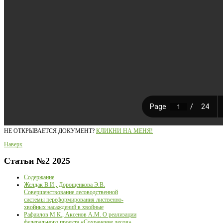
НЕ ОТКРЫВАЕТСЯ ДОКУМЕНТ?
КЛИКНИ НА МЕНЯ!
Наверх
Статьи
№2 2025
Содержание
Желдак В.И., Дорощенкова Э.В.
Совершенствование лесоводственной
системы переформирования лиственно-
хвойных насаждений в хвойные
Рафаилов М.К., Аксенов А.М. О реализации
федерального проекта «Сохранение лесов»