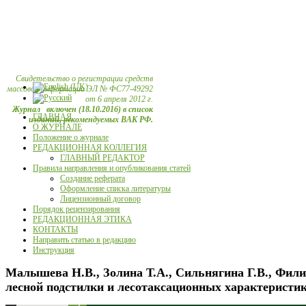
Свидетельство о регистрации средств
массовой информации ЭЛ № ФС77-49292
от 6 апреля 2012 г.
Журнал включен (18.10.2016) в список
ГЛАВНАЯ
изданий, рекомендуемых ВАК РФ.
О ЖУРНАЛЕ
Положение о журнале
РЕДАКЦИОННАЯ КОЛЛЕГИЯ
ГЛАВНЫЙ РЕДАКТОР
Правила направления и опубликования статей
Создание реферата
Оформление списка литературы
Лицензионный договор
Порядок рецензирования
РЕДАКЦИОННАЯ ЭТИКА
КОНТАКТЫ
Направить статью в редакцию
Инструкция
Малышева Н.В., Золина Т.А., Сильнягина Г.В., Фил
лесной подстилки и лесотаксационных характеристи