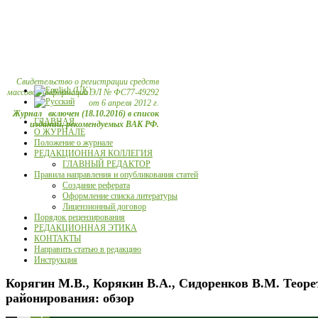
Свидетельство о регистрации средств
массовой информации ЭЛ № ФС77-49292
от 6 апреля 2012 г.
Журнал включен (18.10.2016) в список
ГЛАВНАЯ
изданий, рекомендуемых ВАК РФ.
О ЖУРНАЛЕ
Положение о журнале
РЕДАКЦИОННАЯ КОЛЛЕГИЯ
ГЛАВНЫЙ РЕДАКТОР
Правила направления и опубликования статей
Создание реферата
Оформление списка литературы
Лицензионный договор
Порядок рецензирования
РЕДАКЦИОННАЯ ЭТИКА
КОНТАКТЫ
Направить статью в редакцию
Инструкция
Корягин М.В., Корякин В.А., Сидоренков В.М. Теоре
районирования: обзор