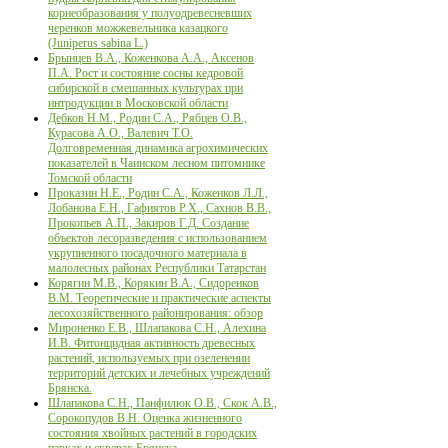
корнеобразования у полуодревесневших
черенков можжевельника казацкого
(Juniperus sabina L.)
Брынцев В.А., Коженкова А.А., Аксенов
П.А. Рост и состояние сосны кедровой
сибирской в смешанных культурах при
интродукции в Московской области
Дебков Н.М., Родин С.А., Рябцев О.В.,
Курасова А.О., Валевич Т.О.
Долговременная динамика агрохимических
показателей в Чаинском лесном питомнике
Томской области
Проказин Н.Е., Родин С.А., Коженков Л.Л.,
Лобанова Е.Н., Гафиятов Р.Х., Сахнов В.В.,
Прокопьев А.П., Закиров Г.Д. Создание
объектов лесоразведения с использованием
укрупненного посадочного материала в
малолесных районах Республики Татарстан
Корягин М.В., Корякин В.А., Сидоренков
В.М. Теоретические и практические аспекты
лесохозяйственного районирования: обзор
Мироненко Е.В., Шлапакова С.Н., Алехина
И.В. Фитонцидная активность древесных
растений, используемых при озеленении
территорий детских и лечебных учреждений
Брянска.
Шлапакова С.Н., Панфилюк О.В., Скок А.В.,
Сорокопудов В.Н. Оценка жизненного
состояния хвойных растений в городских
парках и скверах Брянска