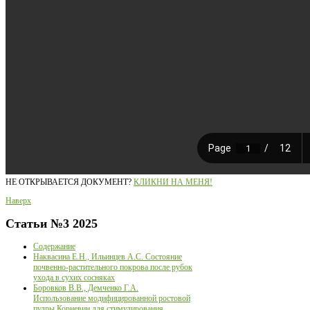
НЕ ОТКРЫВАЕТСЯ ДОКУМЕНТ?
КЛИКНИ НА МЕНЯ!
Наверх
Статьи
№3 2025
Содержание
Наквасина Е.Н., Ильинцев А.С. Состояние
почвенно-растительного покрова после рубок
ухода в сухих сосняках
Боровков В.В., Демченко Г.А.
Использование модифицированной ростовой
пудры Корневин для стимулирования