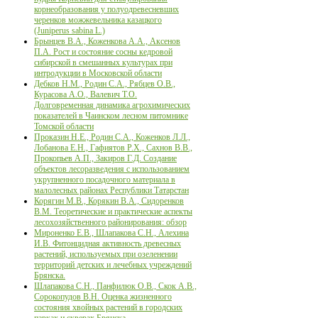
корнеобразования у полуодревесневших
черенков можжевельника казацкого
(Juniperus sabina L.)
Брынцев В.А., Коженкова А.А., Аксенов
П.А. Рост и состояние сосны кедровой
сибирской в смешанных культурах при
интродукции в Московской области
Дебков Н.М., Родин С.А., Рябцев О.В.,
Курасова А.О., Валевич Т.О.
Долговременная динамика агрохимических
показателей в Чаинском лесном питомнике
Томской области
Проказин Н.Е., Родин С.А., Коженков Л.Л.,
Лобанова Е.Н., Гафиятов Р.Х., Сахнов В.В.,
Прокопьев А.П., Закиров Г.Д. Создание
объектов лесоразведения с использованием
укрупненного посадочного материала в
малолесных районах Республики Татарстан
Корягин М.В., Корякин В.А., Сидоренков
В.М. Теоретические и практические аспекты
лесохозяйственного районирования: обзор
Мироненко Е.В., Шлапакова С.Н., Алехина
И.В. Фитонцидная активность древесных
растений, используемых при озеленении
территорий детских и лечебных учреждений
Брянска.
Шлапакова С.Н., Панфилюк О.В., Скок А.В.,
Сорокопудов В.Н. Оценка жизненного
состояния хвойных растений в городских
парках и скверах Брянска