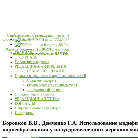
Свидетельство о регистрации средств
массовой информации ЭЛ № ФС77-49292
от 6 апреля 2012 г.
Журнал включен (18.10.2016) в список
ГЛАВНАЯ
изданий, рекомендуемых ВАК РФ.
О ЖУРНАЛЕ
Положение о журнале
РЕДАКЦИОННАЯ КОЛЛЕГИЯ
ГЛАВНЫЙ РЕДАКТОР
Правила направления и опубликования статей
Создание реферата
Оформление списка литературы
Лицензионный договор
Порядок рецензирования
РЕДАКЦИОННАЯ ЭТИКА
КОНТАКТЫ
Направить статью в редакцию
Инструкция
Боровков В.В., Демченко Г.А. Использование модиф
корнеобразования у полуодревесневших черенков мож