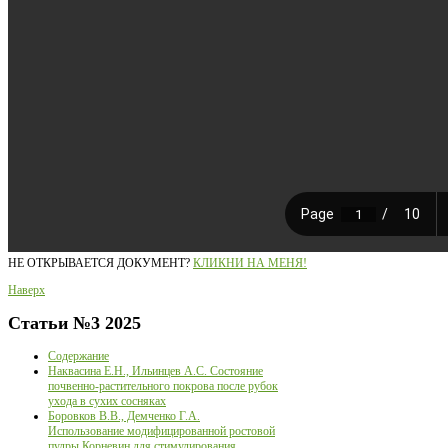
НЕ ОТКРЫВАЕТСЯ ДОКУМЕНТ?
КЛИКНИ НА МЕНЯ!
Наверх
Статьи
№3 2025
Содержание
Наквасина Е.Н., Ильинцев А.С. Состояние
почвенно-растительного покрова после рубок
ухода в сухих сосняках
Боровков В.В., Демченко Г.А.
Использование модифицированной ростовой
пудры Корневин для стимулирования