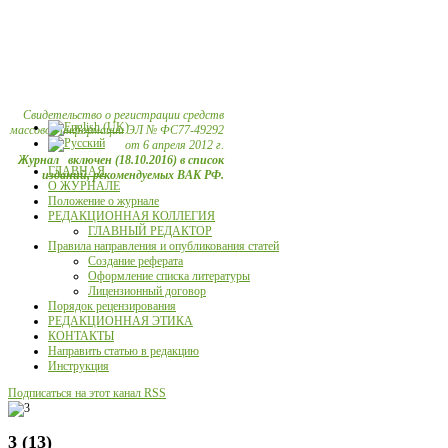
Свидетельство о регистрации средств
массовой информации ЭЛ № ФС77-49292
от 6 апреля 2012 г.
Журнал включен (18.10.2016) в список
ГЛАВНАЯ
изданий, рекомендуемых ВАК РФ.
О ЖУРНАЛЕ
Положение о журнале
РЕДАКЦИОННАЯ КОЛЛЕГИЯ
ГЛАВНЫЙ РЕДАКТОР
Правила направления и опубликования статей
Создание реферата
Оформление списка литературы
Лицензионный договор
Порядок рецензирования
РЕДАКЦИОННАЯ ЭТИКА
КОНТАКТЫ
Направить статью в редакцию
Инструкция
Подписаться на этот канал RSS
3 (13)