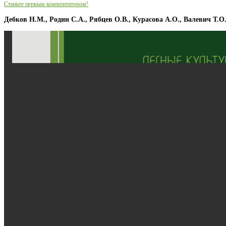
Станьте первым комментатором!
Дебков Н.М., Родин С.А., Рябцев О.В., Курасова А.О., Валевич Т