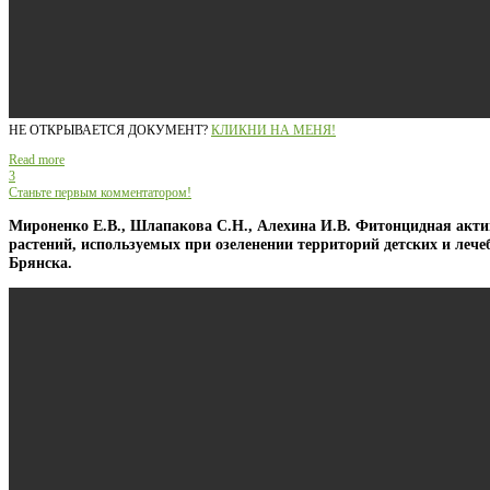
НЕ ОТКРЫВАЕТСЯ ДОКУМЕНТ?
КЛИКНИ НА МЕНЯ!
Read more
3
Станьте первым комментатором!
Мироненко Е.В., Шлапакова С.Н., Алехина И.В. Фитонцидная акти
растений, используемых при озеленении территорий детских и леч
Брянска.