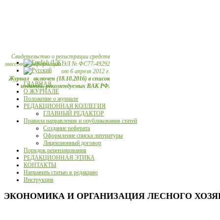
Свидетельство о регистрации средств
массовой информации ЭЛ № ФС77-49292
от 6 апреля 2012 г.
Журнал включен (18.10.2016) в список
ГЛАВНАЯ
изданий, рекомендуемых ВАК РФ.
О ЖУРНАЛЕ
Положение о журнале
РЕДАКЦИОННАЯ КОЛЛЕГИЯ
ГЛАВНЫЙ РЕДАКТОР
Правила направления и опубликования статей
Создание реферата
Оформление списка литературы
Лицензионный договор
Порядок рецензирования
РЕДАКЦИОННАЯ ЭТИКА
КОНТАКТЫ
Направить статью в редакцию
Инструкция
ЭКОНОМИКА И ОРГАНИЗАЦИЯ ЛЕСНОГО ХОЗЯЙСТ