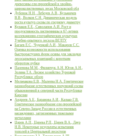
древесины ели европейской в хвойно-
широколиственных лесах Московской обл
Дубенок Н.Н., Лебедев А.В., Кузьмичев
В.В., Волков С.Н. Динамическая модель
роста культур сосны по среднему диаметру
Кулаков Е.Е., Сиволапов А.И. Рост и
продуктивность лиственницы в 67-летних
коллекционно-географических культурах
Учебно-опытного лесхоза ВГЛТУ
Багаев Е.С., Чудецкий А.И., Макаров С.С.
Оценка возможности использования
быстрорастущих форм осины для закладки
лесосырьевых плантаций с коротким
оборотом рубки
Паленова М.М., Филипчук А.Н. Югов А.Н.,
Золина Т.А. Лесное хозяйство Турецкой
Республики: обзор
Мельчакова Е.В., Малеева Н.А. Генетическое
разнообразие естественных популяций сосны
обыкновенной в северной части Республики
Карелии
Андреев А.Е., Баранова А.И., Калько Г.В.
Генетическое разнообразие ели европейской
на Северо-Западе России в естественных
насаждениях, загрязненных тяжелыми
металлами
Царев А.П., Царева Р.П., Царев В.А., Лаур
Н.В. Некоторые результаты испытания
тополей в Центральной лесостепи
Рахматуллин З.З., Тимерьянов А.Ш.,