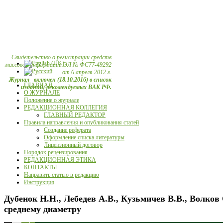
Свидетельство о регистрации средств
массовой информации ЭЛ № ФС77-49292
от 6 апреля 2012 г.
Журнал включен (18.10.2016) в список
ГЛАВНАЯ
изданий, рекомендуемых ВАК РФ.
О ЖУРНАЛЕ
Положение о журнале
РЕДАКЦИОННАЯ КОЛЛЕГИЯ
ГЛАВНЫЙ РЕДАКТОР
Правила направления и опубликования статей
Создание реферата
Оформление списка литературы
Лицензионный договор
Порядок рецензирования
РЕДАКЦИОННАЯ ЭТИКА
КОНТАКТЫ
Направить статью в редакцию
Инструкция
Дубенок Н.Н., Лебедев А.В., Кузьмичев В.В., Волков
среднему диаметру