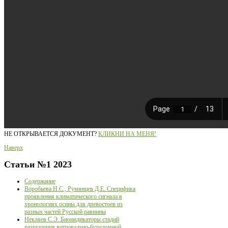
НЕ ОТКРЫВАЕТСЯ ДОКУМЕНТ?
КЛИКНИ НА МЕНЯ!
Наверх
Статьи
№1 2023
Содержание
Воробьева Н.С., Румянцев Д.Е. Cпецифика
проявления климатического сигнала в
хронологиях осины для древостоев из
разных частей Русской равнины
Некляев С.Э. Биоиндикаторы стадий
разрушения ветровально-буреломной