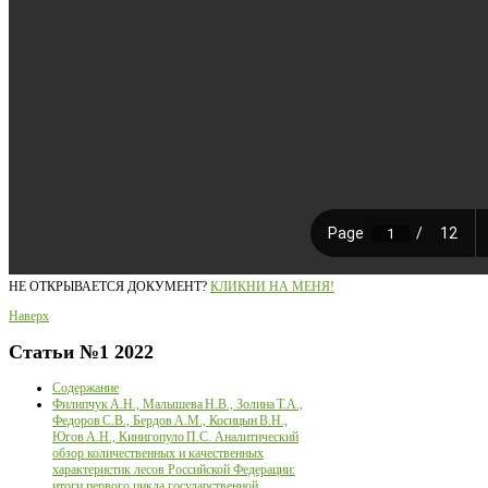
НЕ ОТКРЫВАЕТСЯ ДОКУМЕНТ?
КЛИКНИ НА МЕНЯ!
Наверх
Статьи
№1 2022
Содержание
Филипчук А.Н., Малышева Н.В., Золина Т.А.,
Федоров С.В., Бердов А.М., Косицын В.Н.,
Югов А.Н., Кинигопуло П.С. Аналитический
обзор количественных и качественных
характеристик лесов Российской Федерации:
итоги первого цикла государственной