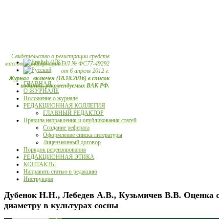
Свидетельство о регистрации средств
массовой информации ЭЛ № ФС77-49292
от 6 апреля 2012 г.
Журнал включен (18.10.2016) в список
ГЛАВНАЯ
изданий, рекомендуемых ВАК РФ.
О ЖУРНАЛЕ
Положение о журнале
РЕДАКЦИОННАЯ КОЛЛЕГИЯ
ГЛАВНЫЙ РЕДАКТОР
Правила направления и опубликования статей
Создание реферата
Оформление списка литературы
Лицензионный договор
Порядок рецензирования
РЕДАКЦИОННАЯ ЭТИКА
КОНТАКТЫ
Направить статью в редакцию
Инструкция
Дубенок Н.Н., Лебедев А.В., Кузьмичев В.В. Оценка 
диаметру в культурах сосны