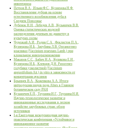
инвентариза
Петров В.А., Ильин Ф.С., Кузнецова Н.Ф.
Восстановление дубрав на основе
естественного возобновления дуба в
Среднем Поволжье
Дубенок Н.Н., Лебедев А.В., Кузьмичев В.В.
Оценка статистических моделей
распределения деревьев по диаметру в
культурах сосны
Чудецкий А.И., Родин С.А., Феклистов П.А.,
Кузнецова И.Б., Зарубина Л.В. Органогенез
красники (Vaccinium praestans Lamb.) при
клональном микроразмножении
Макаров С.С., Бабич Н.А., Куликова Е.И.,
Кузнецова И.Б., Клевцов Д.Н. Ризогенез
голубики узколистной (Vaccinium
angustifolium Ait.) in vitro в зависимости от
концентрации ауксинов
Брынцев В.А., Коженкова А.А. Итоги
интродукции видов рода Аbies в Главном
ботаническом саду РАН
Кузьмичев Е.П., Трушина И.Г., Трушина Н.И.
Научно-технологическое развитие и
инновационные исследования в лесном
хозяйстве зарубежных стран: обзор
источников
I-я Ежегодная международная научно-
практическая конференция «Устойчивое и
инновационное развитие
лесопромышленного комплекса» (RusForest