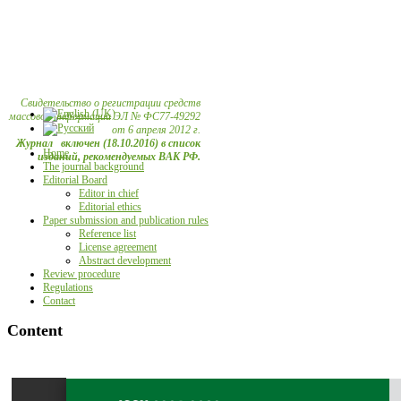
Свидетельство о регистрации средств
массовой информации ЭЛ № ФС77-49292
от 6 апреля 2012 г.
Журнал включен (18.10.2016) в список
Home
изданий, рекомендуемых ВАК РФ.
The journal background
Editorial Board
Editor in chief
Editorial ethics
Paper submission and publication rules
Reference list
License agreement
Abstract development
Review procedure
Regulations
Contact
Content