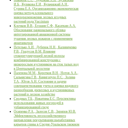
И.Б., Куликова Е.И., Кульчицкий А.Н.,
Сурина Е.А. Организационно-экономическая
оценка метода клонального
микроразмножения лесных ягодных
растений рода Vaccinium
Клочков В.В., Егошин С.Ф., Касаткин А.А.
Обоснование рационального облика
интегрированной авиационной системы
тушения лесных пожаров с применением
авиатанкеров
Петелько А.И., Дубенок Н.Н., Калиниченко
Р.В., Градусов В.М. Влияние
стокорегулирующей лесной полосы
комбинированной конструкции с
низкорослым кустарником на сток талых вод
в Центральной лесостепи
Паленова М.М., Коротков В.Н., Нотов А.А.,
Сильнягина Г.В., Кинигопуло П.С., Золина
Т.А., Югов А.Н. Состояние и задачи
совершенствования учета и оценки видового
разнообразия древесных и кустарниковых
растений в лесном хозяйстве
Сродных Т.Б., Никитина Е.С. Перспективы
использования живых изгородей в
урбанизированной среде
Осипенко Р.А., Залесов С.В., Зарипов Ю.В.
Эффективность лесохозяйственного
направления рекультивации выработанных
карьеров глины в Средне-Уральском таежном