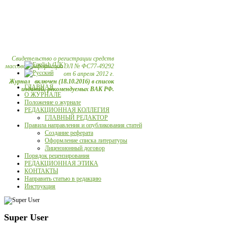
Свидетельство о регистрации средств
массовой информации ЭЛ № ФС77-49292
от 6 апреля 2012 г.
Журнал включен (18.10.2016) в список
ГЛАВНАЯ
изданий, рекомендуемых ВАК РФ.
О ЖУРНАЛЕ
Положение о журнале
РЕДАКЦИОННАЯ КОЛЛЕГИЯ
ГЛАВНЫЙ РЕДАКТОР
Правила направления и опубликования статей
Создание реферата
Оформление списка литературы
Лицензионный договор
Порядок рецензирования
РЕДАКЦИОННАЯ ЭТИКА
КОНТАКТЫ
Направить статью в редакцию
Инструкция
Super User