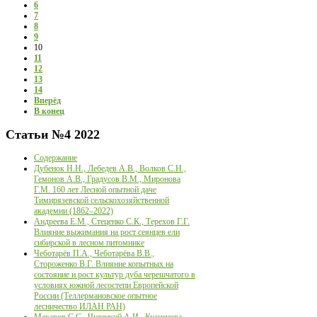
6
7
8
9
10
11
12
13
14
Вперёд
В конец
Статьи
№4 2022
Содержание
Дубенок Н.Н., Лебедев А.В., Волков С.Н.,
Гемонов А.В., Градусов В.М., Миронова
Г.М. 160 лет Лесной опытной даче
Тимирязевской сельскохозяйственной
академии (1862–2022)
Андреева Е.М., Стеценко С.К., Терехов Г.Г.
Влияние выжимания на рост сеянцев ели
сибирской в лесном питомнике
Чеботарёв П.А., Чеботарёва В.В.,
Стороженко В.Г. Влияние копытных на
состояние и рост культур дуба черешчатого в
условиях южной лесостепи Европейской
России (Теллермановское опытное
лесничество ИЛАН РАН)
Макаров С.С., Чудецкий А.И., Кузнецова